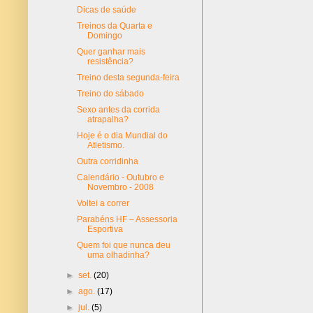
Dicas de saúde
Treinos da Quarta e
Domingo
Quer ganhar mais
resistência?
Treino desta segunda-feira
Treino do sábado
Sexo antes da corrida
atrapalha?
Hoje é o dia Mundial do
Atletismo.
Outra corridinha
Calendário - Outubro e
Novembro - 2008
Voltei a correr
Parabéns HF – Assessoria
Esportiva
Quem foi que nunca deu
uma olhadinha?
►
set.
(20)
►
ago.
(17)
►
jul.
(5)