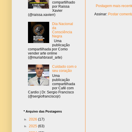
compartilhado
Postagem mais recent
por Raissa
Xavier
Assinar:
Postar comentá
(@raissa.xavierr)
Dia Nacional
da
Consciência
Negra
Uma
publicação
compartilhada por Como
vender arte online
(@muriahbrasil_arte)
Cuidado com o
seu coração
Uma
publicação
compartilhada
por Café com
Cardio | Dr. Sergio Francisco
(@sergiofranciscojr)
* Arquivo das Postagens
►
2026
(17)
►
2025
(63)