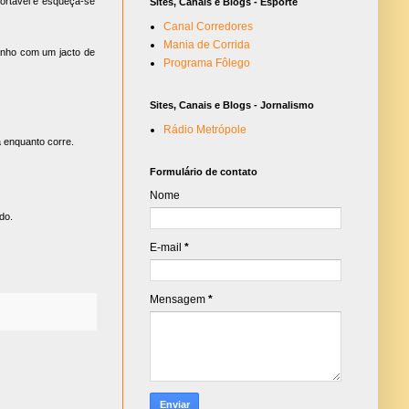
fortável e esqueça-se
Sites, Canais e Blogs - Esporte
Canal Corredores
Mania de Corrida
banho com um jacto de
Programa Fôlego
Sites, Canais e Blogs - Jornalismo
Rádio Metrópole
a enquanto corre.
Formulário de contato
Nome
do.
E-mail
*
Mensagem
*