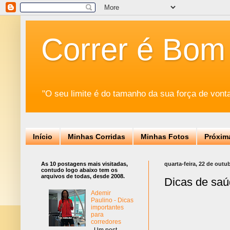
Correr é Bom
"O seu limite é do tamanho da sua força de vont
Início
Minhas Corridas
Minhas Fotos
Próxim
As 10 postagens mais visitadas,
quarta-feira, 22 de outu
contudo logo abaixo tem os
arquivos de todas, desde 2008.
Dicas de sa
Ademir
Paulino - Dicas
importantes
para
corredores
Um post