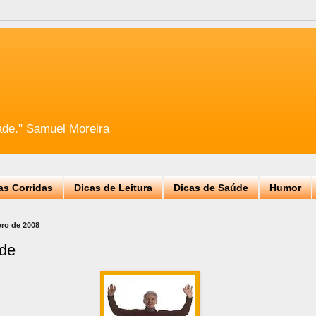
ade." Samuel Moreira
as Corridas
Dicas de Leitura
Dicas de Saúde
Humor
bro de 2008
úde