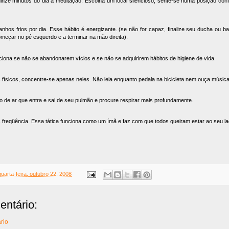
inze minutos do dia à meditação. Escolha um local silencioso, sente-se numa posição con
hos frios por dia. Esse hábito é energizante. (se não for capaz, finalize seu ducha ou 
omeçar no pé esquerdo e a terminar na mão direita).
iona se não se abandonarem vícios e se não se adquirirem hábitos de higiene de vida.
s físicos, concentre-se apenas neles. Não leia enquanto pedala na bicicleta nem ouça músic
xo de ar que entra e sai de seu pulmão e procure respirar mais profundamente.
 freqüência. Essa tática funciona como um ímã e faz com que todos queiram estar ao seu la
quarta-feira, outubro 22, 2008
ntário:
rio