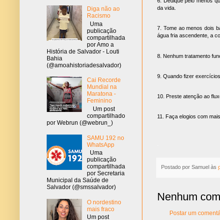
6. Dedique pelo menos qu
da vida.
Diga não ao
Racismo
Uma
7. Tome ao menos dois ban
publicação
água fria ascendente, a c
compartilhada
por Amo a
História de Salvador - Louti
8. Nenhum tratamento func
Bahia
(@amoahistoriadesalvador)
9. Quando fizer exercício
Cai Recorde
Mundial na
Maratona -
10. Preste atenção ao flu
Feminino
Um post
compartilhado
11. Faça elogios com mais
por Webrun (@webrun_)
SAMU 192 no
.
WhatsApp
Uma
publicação
compartilhada
Postado por
Samuel
às
por Secretaria
Municipal da Saúde de
Salvador (@smssalvador)
Nenhum come
O nordestino
mais fraco
Postar um comentá
Um post