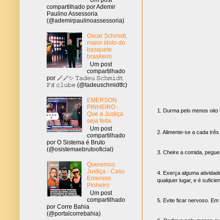
compartilhado por Ademir
Paulino Assessoria
(@ademirpaulinoassessoria)
Oscar Schmidt,
maior ídolo do
basquete
brasileiro
Um post
compartilhado
por 🪄🪄✨ 𝚃𝚊𝚍𝚎𝚞 𝚂𝚌𝚑𝚖𝚒𝚍𝚝
𝙵𝚊̃ 𝚌𝚕𝚞𝚋𝚎 (@tadeuschmidtfc)
EMERSON
PINHEIRO -
1. Durma pelo menos oito 
Que a Justiça
seja feita.
Um post
2. Alimente-se a cada trê
compartilhado
por O Sistema é Bruto
(@osistemaebrutooficial)
3. Cheire a comida, pegue
Queremos
Justiça - Caso
4. Exerça alguma ativida
Emerson
qualquer lugar, e é suficie
Pinheiro
Um post
compartilhado
5. Evite ficar nervoso. Em
por Corre Bahia
(@portalcorrebahia)