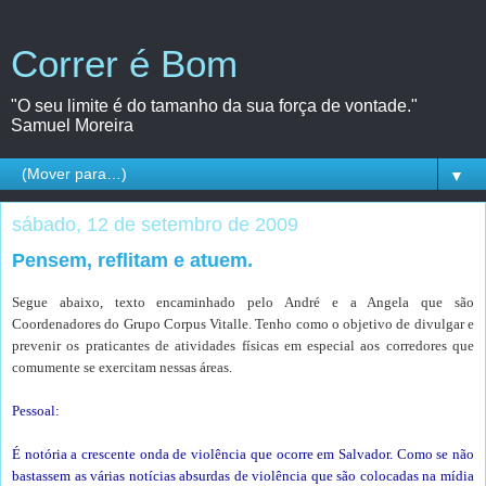
Correr é Bom
"O seu limite é do tamanho da sua força de vontade."
Samuel Moreira
▼
sábado, 12 de setembro de 2009
Pensem, reflitam e atuem.
Segue abaixo, texto encaminhado pelo André e a Angela que são
Coordenadores do Grupo Corpus Vitalle. Tenho como o objetivo de divulgar e
prevenir os praticantes de atividades físicas em especial aos corredores que
comumente se exercitam nessas áreas.
.
Pessoal:
É notória a crescente onda de violência que ocorre em Salvador. Como se não
bastassem as várias notícias absurdas de violência que são colocadas na mídia