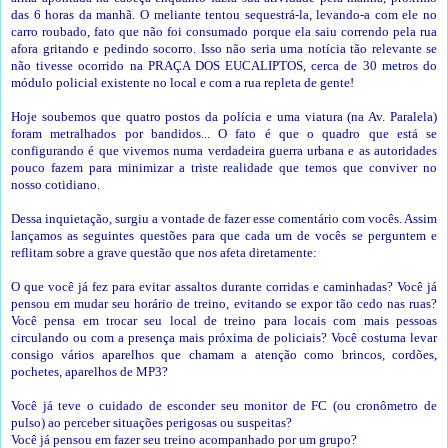
das 6 horas da manhã. O meliante tentou sequestrá-la, levando-a com ele no
carro roubado, fato que não foi consumado porque ela saiu correndo pela rua
afora gritando e pedindo socorro. Isso não seria uma notícia tão relevante se
não tivesse ocorrido na PRAÇA DOS EUCALIPTOS, cerca de 30 metros do
módulo policial existente no local e com a rua repleta de gente!
Hoje soubemos que quatro postos da polícia e uma viatura (na Av. Paralela)
foram metralhados por bandidos... O fato é que o quadro que está se
configurando é que vivemos numa verdadeira guerra urbana e as autoridades
pouco fazem para minimizar a triste realidade que temos que conviver no
nosso cotidiano.
Dessa inquietação, surgiu a vontade de fazer esse comentário com vocês. Assim
lançamos as seguintes questões para que cada um de vocês se perguntem e
reflitam sobre a grave questão que nos afeta diretamente:
O que você já fez para evitar assaltos durante corridas e caminhadas? Você já
pensou em mudar seu horário de treino, evitando se expor tão cedo nas ruas?
Você pensa em trocar seu local de treino para locais com mais pessoas
circulando ou com a presença mais próxima de policiais? Você costuma levar
consigo vários aparelhos que chamam a atenção como brincos, cordões,
pochetes, aparelhos de MP3?
Você já teve o cuidado de esconder seu monitor de FC (ou cronômetro de
pulso) ao perceber situações perigosas ou suspeitas?
Você já pensou em fazer seu treino acompanhado por um grupo?