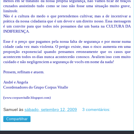
menos em se tratando da nossa própria segurança, não vamos ficar de braços
cruzados assistindo tudo como se isso não fosse uma situação muito grave,
limítrofe.
Não é a cultura do medo o que pretendemos cultivar, mas a de incentivar a
prática da nossa cidadania que é um dever e um direito nosso. Essa mensagem
é um convite para que todos nós possamos dar um basta na CULTURA DA
INDIFERENÇA.
Esse é o preço que pagamos pela nossa falta de segurança e por morar numa
cidade cada vez mais violenta. O perigo existe, mas o risco aumenta em uma
proporção exponencial quando pensamos erroneamente que os casos que
acontecem todos os dias nunca acontecerão conosco. Avaliem isso com muito
cuidado e não negligenciem a segurança de vocês em nome da nada!
Pensem, reflitam e atuem.
André e Angela
Coordenadores do Grupo Corpus Vitalle
(
www.corpusvitalle.blogspot.com
)
Samuel
às
sábado, setembro 12, 2009
3 comentários:
Compartilhar