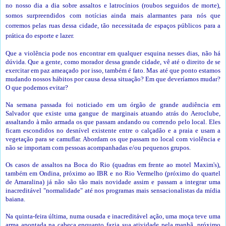
no nosso dia a dia sobre assaltos e latrocínios (roubos seguidos de morte),
somos surpreendidos com notícias ainda mais alarmantes para nós que
corremos pelas ruas dessa cidade, tão necessitada de espaços públicos para a
prática do esporte e lazer.
Que a violência pode nos encontrar em qualquer esquina nesses dias, não há
dúvida. Que a gente, como morador dessa grande cidade, vê até o direito de se
exercitar em paz ameaçado por isso, também é fato. Mas até que ponto estamos
mudando nossos hábitos por causa dessa situação? Em que deveríamos mudar?
O que podemos evitar?
Na semana passada foi noticiado em um órgão de grande audiência em
Salvador que existe uma gangue de marginais atuando atrás do Aeroclube,
assaltando à mão armada os que passam andando ou correndo pelo local. Eles
ficam escondidos no desnível existente entre o calçadão e a praia e usam a
vegetação para se camuflar. Abordam os que passam no local com violência e
não se importam com pessoas acompanhadas e/ou pequenos grupos.
Os casos de assaltos na Boca do Rio (quadras em frente ao motel Maxim's),
também em Ondina, próximo ao IBR e no Rio Vermelho (próximo do quartel
de Amaralina) já não são tão mais novidade assim e passam a integrar uma
inacreditável "normalidade" até nos programas mais sensacionalistas da mídia
baiana.
Na quinta-feira última, numa ousada e inacreditável ação, uma moça teve uma
arma apontada na cabeça enquanto fazia sua atividade pela manhã, próximo