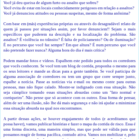
Você já deu queixa de algum furto ou assalto que sofreu?
Você evita de estar em locais conhecidamente perigosos em relação a assaltos?
Você já denunciou atitudes ou pessoas suspeitas, mesmo de forma anônima?
Com base em (más) experiências próprias ou através do desagradável relato de
quem já passou por situações assim, por favor denunciem!! Sejam o mais
específicos que puderem na descrição e na localização do problema. São
assaltos? É violência no trânsito? É falta de policiamento? Ou de iluminação?
É no percurso que você faz sempre? Em que altura? É num percurso que você
não pretende fazer nunca? Alguma hora do dia é mais crítica?
Podem mandar fotos e vídeos. Espalhem este pedido para todos os corredores
que vocês conhecem. Se você tem um blog de corrida, proponha o mesmo para
os seus leitores e mande as dicas para a gente também. Se você participa de
alguma associação de corredores ou tem um grupo que corre sempre junto,
espalhe a notícia. Passe as notícias via e-mail ou mesmo conte para outras
pessoas, mas não fique calado. Mostre-se indignado com essa situação. Não
seja cúmplice tomando essas situações absurdas como um "fato normal e
corriqueiro". Não pense que só acontece com os outros. Essa forma de pensar,
além de ser uma ilusão, não lhe dá mais segurança e não irá ajudar a minimizar
essa situação absurda na qual nos encontramos.
A partir dessas ações, se houver engajamento de todos (e acreditamos que
possa haver), vamos publicar histórias e fazer o mapa da corrida de risco. Essa é
uma forma discreta, uma maneira simples, mas que pode ser válida para que
possamos reagir de forma pacífica, contudo ativa. Vamos nos mobilizar e, pelo