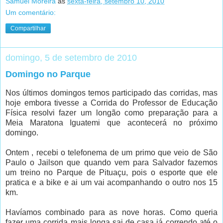
Samuel Moreira
às
sexta-feira, setembro 10, 2010
Um comentário:
Compartilhar
domingo, 5 de setembro de 2010
Domingo no Parque
Nos últimos domingos temos participado das corridas, mas
hoje embora tivesse a Corrida do Professor de Educação
Física resolvi fazer um longão como preparação para a
Meia Maratona Iguatemi que acontecerá no próximo
domingo.
Ontem , recebi o telefonema de um primo que veio de São
Paulo o Jailson que quando vem para Salvador fazemos
um treino no Parque de Pituaçu, pois o esporte que ele
pratica e a bike e ai um vai acompanhando o outro nos 15
km.
Havíamos combinado para as nove horas. Como queria
fazer uma corrida mais longa sai de casa já correndo até o