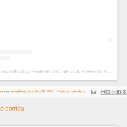
Uma publicação compartilhada por Mestre em Biodinâmica do Movimento Humano (@professorcleberguilherme)
eira
às
sexta-feira, dezembro 20, 2024
Nenhum comentário:
ó corrida.