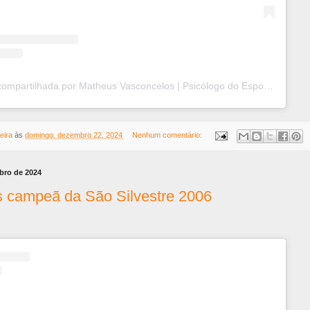
Uma publicação compartilhada por Matheus Vasconcelos | Psicólogo do Esporte (@psicologiadoatleta)
eira
às
domingo, dezembro 22, 2024
Nenhum comentário:
mbro de 2024
s campeã da São Silvestre 2006