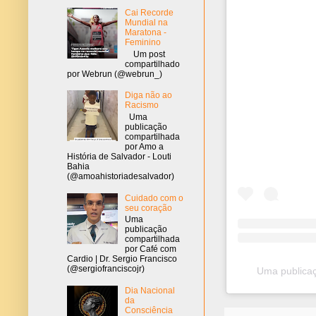
Cai Recorde
Mundial na
Maratona -
Feminino
Um post
compartilhado
por Webrun (@webrun_)
Diga não ao
Racismo
Uma
publicação
compartilhada
por Amo a
História de Salvador - Louti
Bahia
(@amoahistoriadesalvador)
Cuidado com o
seu coração
Uma
publicação
compartilhada
por Café com
Cardio | Dr. Sergio Francisco
(@sergiofranciscojr)
Uma publicaç
Dia Nacional
da
Consciência