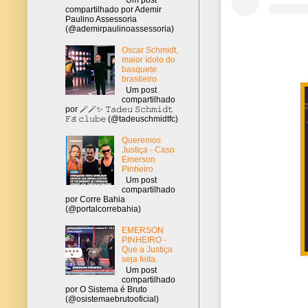
compartilhado por Ademir
Paulino Assessoria
(@ademirpaulinoassessoria)
Oscar Schmidt,
maior ídolo do
basquete
brasileiro
Um post
compartilhado
por 🪄🪄✨ 𝚃𝚊𝚍𝚎𝚞 𝚂𝚌𝚑𝚖𝚒𝚍𝚝
𝙵𝚊̃ 𝚌𝚕𝚞𝚋𝚎 (@tadeuschmidtfc)
Queremos
Justiça - Caso
Emerson
Pinheiro
Um post
compartilhado
por Corre Bahia
(@portalcorrebahia)
EMERSON
PINHEIRO -
Que a Justiça
seja feita.
Um post
compartilhado
por O Sistema é Bruto
(@osistemaebrutooficial)