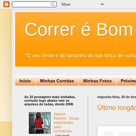
Correr é Bom
"O seu limite é do tamanho da sua força de vont
Início
Minhas Corridas
Minhas Fotos
Próxim
As 10 postagens mais visitadas,
segunda-feira, 30 de d
contudo logo abaixo tem os
arquivos de todas, desde 2008.
Último longã
Ademir
Paulino - Dicas
importantes
para
corredores
Um post