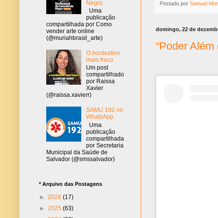
Negra
Postado por
Samuel Mor
Uma
publicação
compartilhada por Como
domingo, 22 de dezemb
vender arte online
(@muriahbrasil_arte)
“Poder Além 
O nordestino
mais fraco
Um post
compartilhado
por Raissa
Xavier
(@raissa.xavierr)
SAMU 192 no
WhatsApp
Uma
publicação
compartilhada
por Secretaria
Municipal da Saúde de
Salvador (@smssalvador)
* Arquivo das Postagens
►
2026
(17)
►
2025
(63)