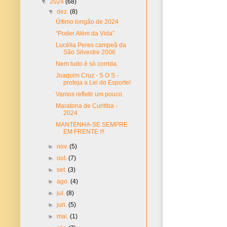
▼
2024
(68)
▼
dez.
(8)
Último longão de 2024
“Poder Além da Vida”
Lucélia Peres campeã da
São Silvestre 2006
Nem tudo é só corrida.
Joaquim Cruz - S O S -
proteja a Lei do Esporte!
Vamos refletir um pouco.
Maratona de Curitiba -
2024
MANTENHA-SE SEMPRE
EM FRENTE !!!
►
nov.
(5)
►
out.
(7)
►
set.
(3)
►
ago.
(4)
►
jul.
(8)
►
jun.
(5)
►
mai.
(1)