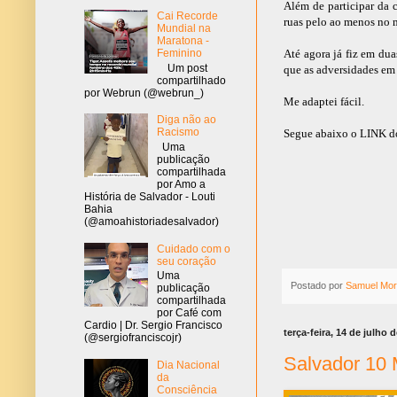
Além de participar da 
Cai Recorde
ruas pelo ao menos no 
Mundial na
Maratona -
Até agora já fiz em du
Feminino
Um post
que as adversidades em
compartilhado
por Webrun (@webrun_)
Me adaptei fácil.
Diga não ao
Racismo
Segue abaixo o LINK do
Uma
publicação
compartilhada
por Amo a
História de Salvador - Louti
Bahia
(@amoahistoriadesalvador)
Cuidado com o
seu coração
Uma
Postado por
Samuel Mor
publicação
compartilhada
por Café com
Cardio | Dr. Sergio Francisco
terça-feira, 14 de julho 
(@sergiofranciscojr)
Salvador 10 
Dia Nacional
da
Consciência