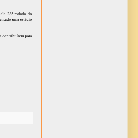
pela 28ª rodada do
uentado uma estádio
o contribuírem para