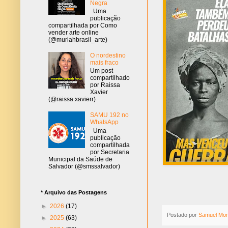
Negra
Uma
publicação
compartilhada por Como
vender arte online
(@muriahbrasil_arte)
O nordestino
mais fraco
Um post
compartilhado
por Raissa
Xavier
(@raissa.xavierr)
SAMU 192 no
WhatsApp
Uma
publicação
compartilhada
por Secretaria
Municipal da Saúde de
Salvador (@smssalvador)
* Arquivo das Postagens
►
2026
(17)
Postado por
Samuel Mor
►
2025
(63)