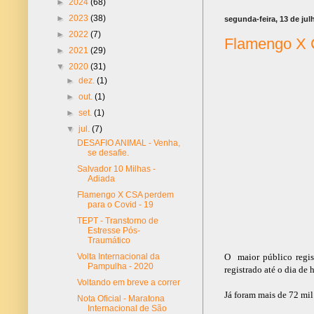
►
2024
(68)
►
2023
(38)
segunda-feira, 13 de jul
►
2022
(7)
Flamengo X 
►
2021
(29)
▼
2020
(31)
►
dez.
(1)
►
out.
(1)
►
set.
(1)
▼
jul.
(7)
DESAFIO ANIMAL - Venha,
se desafie.
Salvador 10 Milhas -
Adiada
Flamengo X CSA perdem
para o Covid - 19
TEPT - Transtorno de
Estresse Pós-
Traumático
Volta Internacional da
O maior público regis
Pampulha - 2020
registrado até o dia de
Voltando em breve a correr
Já foram mais de 72 mil
Nota Oficial - Maratona
Internacional de São