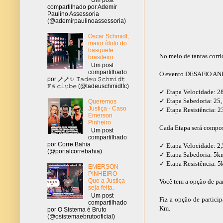
compartilhado por Ademir
Paulino Assessoria
(@ademirpaulinoassessoria)
Oscar Schmidt,
maior ídolo do
basquete
No meio de tantas corri
brasileiro
Um post
compartilhado
O evento DESAFIO ANIMA
por 🪄🪄✨ 𝚃𝚊𝚍𝚎𝚞 𝚂𝚌𝚑𝚖𝚒𝚍𝚝
𝙵𝚊̃ 𝚌𝚕𝚞𝚋𝚎 (@tadeuschmidtfc)
✓ Etapa Velocidade: 28
✓ Etapa Sabedoria: 25,
Queremos
Justiça - Caso
✓ Etapa Resistência: 23
Emerson
Pinheiro
Cada Etapa será compost
Um post
compartilhado
por Corre Bahia
✓ Etapa Velocidade: 2
(@portalcorrebahia)
✓ Etapa Sabedoria: 5k
✓ Etapa Resistência: 
EMERSON
PINHEIRO -
Que a Justiça
Você tem a opção de pa
seja feita.
Um post
Fiz a opção de particip
compartilhado
Km.
por O Sistema é Bruto
(@osistemaebrutooficial)