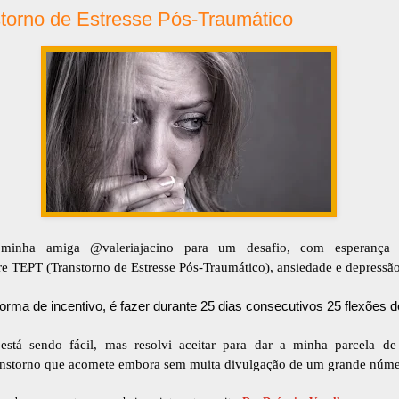
torno de Estresse Pós-Traumático
 minha amiga @valeriajacino para um desafio, com esperança 
re TEPT (Transtorno de Estresse Pós-Traumático), ansiedade e depressão
orma de incentivo, é fazer durante 25 dias consecutivos 25 flexões d
stá sendo fácil, mas resolvi aceitar para dar a minha parcela de 
anstorno que acomete embora sem muita divulgação de um grande núme