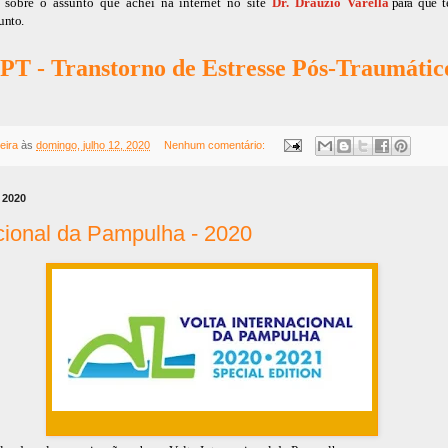
sobre o assunto que achei na internet no site 
Dr. Dráuzio Varella
para que 
unto.
PT - Transtorno de Estresse Pós-Traumátic
eira
às
domingo, julho 12, 2020
Nenhum comentário:
e 2020
acional da Pampulha - 2020