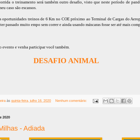
corrida o treinamento será também outro desafio, visto que neste período de pand
meu caso são escassos.
as oportunidades treinos de 6 Km no COE próximo ao Terminal de Cargas do Aerop
 ter passado muito empo sem correr e ainda usando máscaras fosse ser até mais com
 evento e venha participar você também.
DESAFIO ANIMAL
eira
às
quinta-feira, julho 16, 2020
Nenhum comentário:
de 2020
Milhas - Adiada