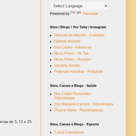
Powered by
Translate
Sites / Blogs / You Tube / Instagram
Delícias da Mamãe - Culinária
Gilmota.fotoarte
Ives Lopes - Influencer
Muca Pinho - Tik Tok
Muca Pinho - Youtube
Nardele Gomes
Peterson Azevêdo - Fotógrafo
Sites, Canais e Blogs - Saúde
Dra Cristal Fernandez -
Odontologia
Dra Manoela Carrera - Odontologia
Thainá Vieira - Fisioterapeuta
ncias de 5, 15 e 25
Sites, Canais e Blogs - Esporte
Canal Corredores