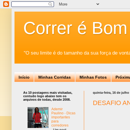
Correr é Bom
"O seu limite é do tamanho da sua força de vont
Início
Minhas Corridas
Minhas Fotos
Próxim
As 10 postagens mais visitadas,
quinta-feira, 16 de julho
contudo logo abaixo tem os
arquivos de todas, desde 2008.
DESAFIO ANI
Ademir
Paulino - Dicas
importantes
para
corredores
Um post