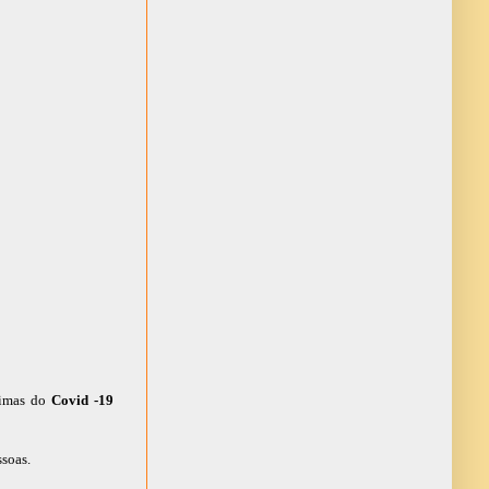
timas do
Covid -19
ssoas.