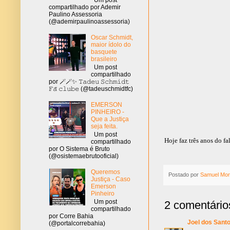
compartilhado por Ademir
Paulino Assessoria
(@ademirpaulinoassessoria)
Oscar Schmidt,
maior ídolo do
basquete
brasileiro
Um post
compartilhado
por 🪄🪄✨ 𝚃𝚊𝚍𝚎𝚞 𝚂𝚌𝚑𝚖𝚒𝚍𝚝
𝙵𝚊̃ 𝚌𝚕𝚞𝚋𝚎 (@tadeuschmidtfc)
EMERSON
PINHEIRO -
Que a Justiça
seja feita.
Um post
Hoje faz três anos do f
compartilhado
por O Sistema é Bruto
(@osistemaebrutooficial)
Queremos
Postado por
Samuel Mor
Justiça - Caso
Emerson
Pinheiro
Um post
2 comentário
compartilhado
por Corre Bahia
Joel dos Santo
(@portalcorrebahia)