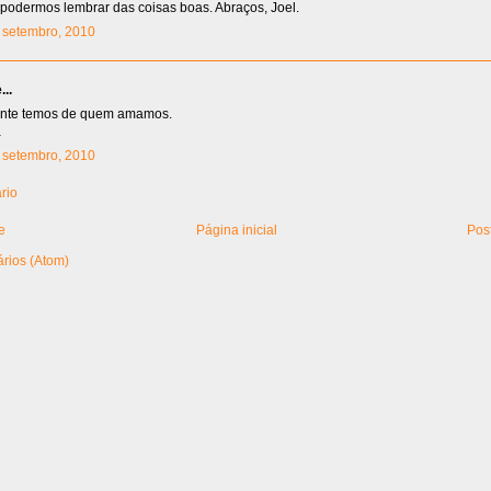
 podermos lembrar das coisas boas. Abraços, Joel.
3 setembro, 2010
..
nte temos de quem amamos.
a
0 setembro, 2010
rio
e
Página inicial
Pos
rios (Atom)