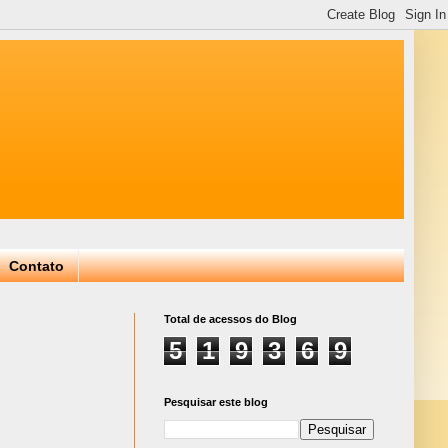
Contato
Total de acessos do Blog
5
1
9
3
6
9
Pesquisar este blog