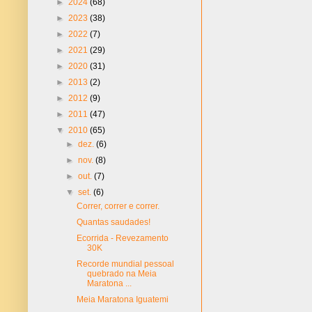
►
2024
(68)
►
2023
(38)
►
2022
(7)
►
2021
(29)
►
2020
(31)
►
2013
(2)
►
2012
(9)
►
2011
(47)
▼
2010
(65)
►
dez.
(6)
►
nov.
(8)
►
out.
(7)
▼
set.
(6)
Correr, correr e correr.
Quantas saudades!
Ecorrida - Revezamento
30K
Recorde mundial pessoal
quebrado na Meia
Maratona ...
Meia Maratona Iguatemi