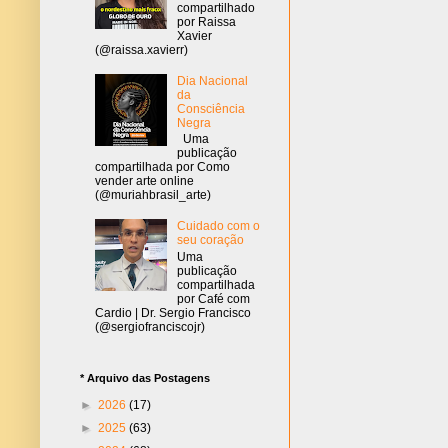
compartilhado
por Raissa
Xavier
(@raissa.xavierr)
Dia Nacional
da
Consciência
Negra
Uma
publicação
compartilhada por Como
vender arte online
(@muriahbrasil_arte)
Cuidado com o
seu coração
Uma
publicação
compartilhada
por Café com
Cardio | Dr. Sergio Francisco
(@sergiofranciscojr)
* Arquivo das Postagens
►
2026
(17)
►
2025
(63)