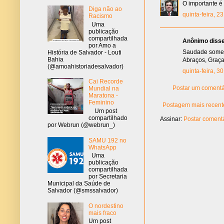
O importante é
Diga não ao
quinta-feira, 2
Racismo
Uma
publicação
compartilhada
Anônimo disse.
por Amo a
Saudade some
História de Salvador - Louti
Bahia
Abraços, Graç
(@amoahistoriadesalvador)
quinta-feira, 3
Cai Recorde
Postar um comentá
Mundial na
Maratona -
Feminino
Postagem mais recent
Um post
compartilhado
Assinar:
Postar comentá
por Webrun (@webrun_)
SAMU 192 no
WhatsApp
Uma
publicação
compartilhada
por Secretaria
Municipal da Saúde de
Salvador (@smssalvador)
O nordestino
mais fraco
Um post