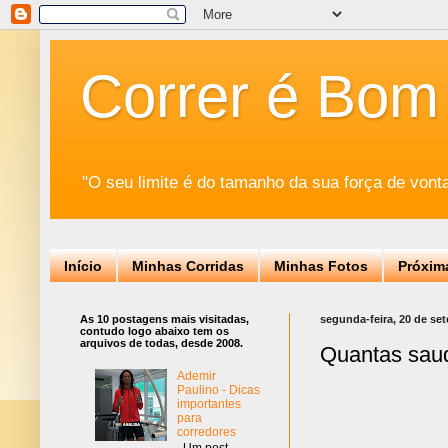
Correr é Bom
"O seu limite é do tamanho da sua força de vont
Início
Minhas Corridas
Minhas Fotos
Próxim
As 10 postagens mais visitadas,
segunda-feira, 20 de se
contudo logo abaixo tem os
arquivos de todas, desde 2008.
Quantas sau
Ademir
Paulino - Dicas
importantes
para
corredores
Um post