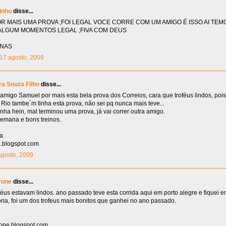
inho
disse...
R MAIS UMA PROVA ;FOI LEGAL VOCE CORRE COM UM AMIGO É ISSO AI TEM
ALGUM MOMENTOS LEGAL ;FIVA COM DEUS
INAS
 17 agosto, 2009
ra Souza Filho
disse...
migo Samuel por mais esta bela prova dos Correios, cara que troféus lindos, poi
Rio tambe´m tinha esta prova, não sei pq nunca mais teve...
nha hein, mal terminou uma prova, já vai correr outra amigo.
semana e bons treinos.
ra
.blogspot.com
 agosto, 2009
rone
disse...
oféus estavam lindos. ano passado teve esta corrida aqui em porto alegre e fiquei e
oria, foi um dos trofeus mais bonitos que ganhei no ano passado.
rrone.blogspot.com