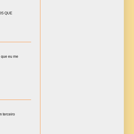
OS QUE
s que eu me
m terceiro