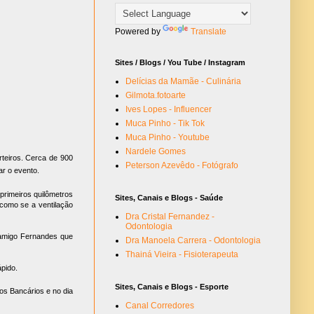
Powered by
Translate
Sites / Blogs / You Tube / Instagram
Delícias da Mamãe - Culinária
Gilmota.fotoarte
Ives Lopes - Influencer
Muca Pinho - Tik Tok
Muca Pinho - Youtube
Nardele Gomes
rteiros. Cerca de 900
Peterson Azevêdo - Fotógrafo
ar o evento.
primeiros quilômetros
Sites, Canais e Blogs - Saúde
 como se a ventilação
Dra Cristal Fernandez -
Odontologia
o amigo Fernandes que
Dra Manoela Carrera - Odontologia
Thainá Vieira - Fisioterapeuta
pido.
Sites, Canais e Blogs - Esporte
os Bancários e no dia
Canal Corredores