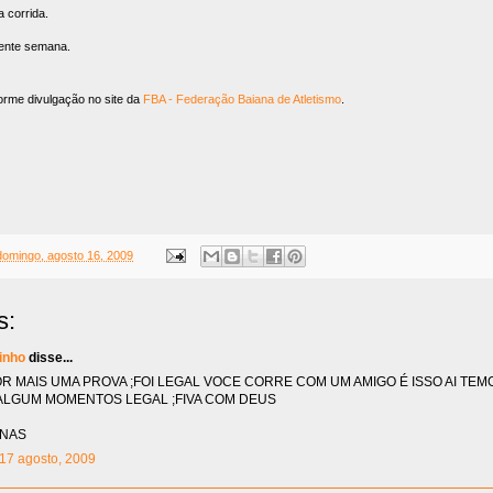
 corrida.
ente semana.
orme divulgação no site da
FBA - Federação Baiana de Atletismo
.
domingo, agosto 16, 2009
s:
inho
disse...
R MAIS UMA PROVA ;FOI LEGAL VOCE CORRE COM UM AMIGO É ISSO AI TEM
ALGUM MOMENTOS LEGAL ;FIVA COM DEUS
INAS
 17 agosto, 2009