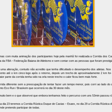
mas com muita animação dos participantes hoje pela manhã foi realizada a Corrida dos Ca
va da FBA – Federação Baiana de Atletismo e sem contar com as pessoas que foram prestigi
uma alteração, contudo não acredito que tenha dificultado o desempenho dos atletas. Nos 
 vento até o km cinco logo após o retorno, depois um trecho de aproximadamente 2 km foi
or parte da corrida tenha sido na orla neste trecho o calor ficou bem mais forte.
orrida diferente sem a preocupação de tentar fazer um tempo menor, pois corri ao lado d
ento Eco Run / Braskem que ocorrerá no dia 30 deste mês.
muito bem e o que observei que embora tenhamos feito o percurso com uns 53min passou rá
a dia 23 teremos a Corrida Rústica Duque de Caxias – Esaex, no dia 29 a Corrida Rústica d
de pretendo participar de todas.