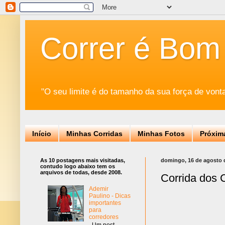
Correr é Bom
"O seu limite é do tamanho da sua força de vont
Início
Minhas Corridas
Minhas Fotos
Próxim
As 10 postagens mais visitadas,
domingo, 16 de agosto 
contudo logo abaixo tem os
arquivos de todas, desde 2008.
Corrida dos C
Ademir
Paulino - Dicas
importantes
para
corredores
Um post