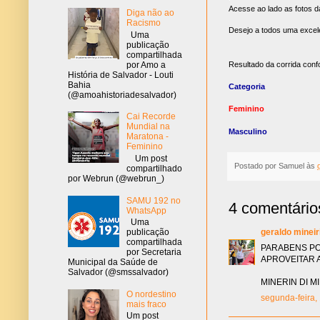
Acesse ao lado as fotos da
Diga não ao
Racismo
Desejo a todos uma excel
Uma
publicação
compartilhada
por Amo a
Resultado da corrida conf
História de Salvador - Louti
Bahia
Categoria
(@amoahistoriadesalvador)
Feminino
Cai Recorde
Mundial na
Masculino
Maratona -
Feminino
Um post
Postado por
Samuel
às
compartilhado
por Webrun (@webrun_)
SAMU 192 no
4 comentário
WhatsApp
Uma
publicação
geraldo mineir
compartilhada
PARABENS PO
por Secretaria
APROVEITAR 
Municipal da Saúde de
Salvador (@smssalvador)
MINERIN DI M
O nordestino
segunda-feira,
mais fraco
Um post