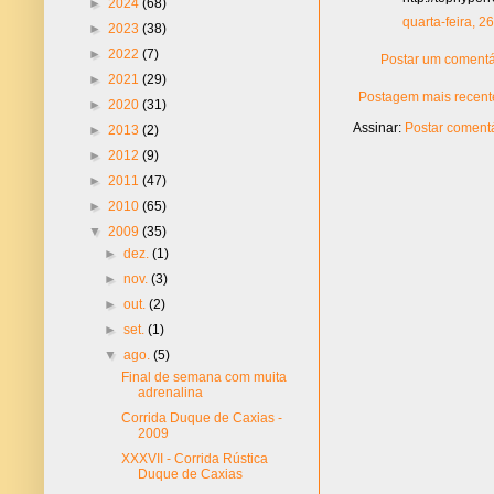
►
2024
(68)
quarta-feira, 2
►
2023
(38)
►
2022
(7)
Postar um comentá
►
2021
(29)
Postagem mais recent
►
2020
(31)
Assinar:
Postar comentá
►
2013
(2)
►
2012
(9)
►
2011
(47)
►
2010
(65)
▼
2009
(35)
►
dez.
(1)
►
nov.
(3)
►
out.
(2)
►
set.
(1)
▼
ago.
(5)
Final de semana com muita
adrenalina
Corrida Duque de Caxias -
2009
XXXVII - Corrida Rústica
Duque de Caxias