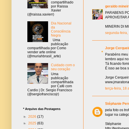
compartilhado
geraldo mineir
por Raissa
Xavier
PARABENS PO
(@raissa.xavierr)
APROVEITAR 
Dia Nacional
MINERIN DI M
da
Consciência
segunda-feira,
Negra
Uma
publicação
Jorge Cerquei
compartilhada por Como
vender arte online
Parabéns meu a
(@muriahbrasil_arte)
lembro aqui no 
Tá ficando fomi
Cuidado com o
É isso ae boa 
seu coração
Uma
Jorge Cerquei
publicação
compartilhada
www.jmaratona
por Café com
terça-feira, 18
Cardio | Dr. Sergio Francisco
(@sergiofranciscojr)
Stéphanie Per
* Arquivo das Postagens
pela foto os tr
lugar na categ
►
2026
(17)
►
2025
(63)
Stéphanie
http://tephype