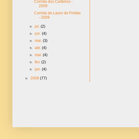
Corrida dos Carteiros -
2009
Corrida de Lauro de Freitas
- 2009
►
jul.
(2)
►
jun.
(4)
►
mai.
(3)
►
abr.
(4)
►
mar.
(4)
►
fev.
(2)
►
jan.
(4)
►
2008
(77)