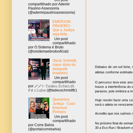
compartilhado por Ademir
Paulino Assessoria
(@ademirpaulinoassessoria)
EMERSON
PINHEIRO -
Que a Justiça
seja feita.
Um post
compartilhado
por O Sistema é Bruto
(@osistemaebrutooficial)
Oscar Schmidt,
maior ídolo do
Debaixo de um sol forte, 
basquete
atletas conforme estimati
brasileiro
Um post
compartilhado
O percurso teve este ano 
por 🪄🪄✨ 𝚃𝚊𝚍𝚎𝚞 𝚂𝚌𝚑𝚖𝚒𝚍𝚝
houve a interferência do
𝙵𝚊̃ 𝚌𝚕𝚞𝚋𝚎 (@tadeuschmidtfc)
parasse, pois embora a mai
Queremos
Hoje resolvi fazer uma c
Justiça - Caso
será o atleta no revezam
Emerson
Pinheiro
Acredito que nos saímos 
Um post
compartilhado
No próximo final de seman
por Corre Bahia
30 a Eco Run / Braskem on
(@portalcorrebahia)
.