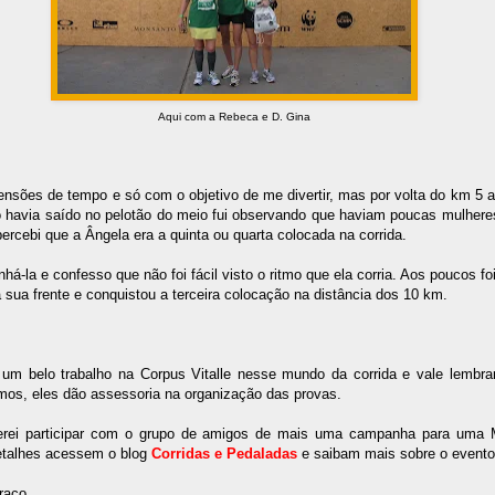
Aqui com a Rebeca e D. Gina
nsões de tempo e só com o objetivo de me divertir, mas por volta do km 5 a
o havia saído no pelotão do meio fui observando que haviam poucas mulheres
percebi que a Ângela era a quinta ou quarta colocada na corrida.
á-la e confesso que não foi fácil visto o ritmo que ela corria. Aos poucos fo
 sua frente e conquistou a terceira colocação na distância dos 10 km.
um belo trabalho na Corpus Vitalle nesse mundo da corrida e vale lembr
mos, eles dão assessoria na organização das provas.
erei participar com o grupo de amigos de mais uma campanha para uma 
etalhes acessem o blog
Corridas e Pedaladas
e saibam mais sobre o evento
raço.