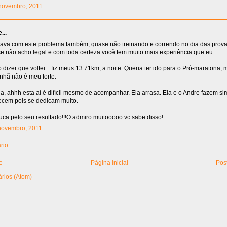
1 novembro, 2011
...
va com este problema também, quase não treinando e correndo no dia das prov
e não acho legal e com toda certeza você tem muito mais experiência que eu.
dizer que voltei....fiz meus 13.71km, a noite. Queria ter ido para o Pró-maratona,
anhã não é meu forte.
a, ahhh esta aí é difícil mesmo de acompanhar. Ela arrasa. Ela e o Andre fazem s
ecem pois se dedicam muito.
a pelo seu resultado!!!O admiro muitooooo vc sabe disso!
 novembro, 2011
rio
e
Página inicial
Pos
rios (Atom)