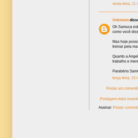
sexta-feira, 1
Unknown
disse
Oh Samuca esta
como você diss
Mas hoje posso 
treinar pela m
Quanto a Angel
trabalho e mer
Parabéns Samuc
terça-feira, 15
Postar um comentá
Postagem mais recent
Assinar:
Postar comentá