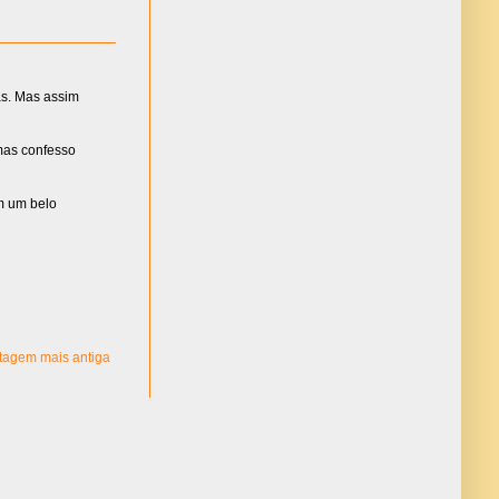
as. Mas assim
 mas confesso
im um belo
tagem mais antiga