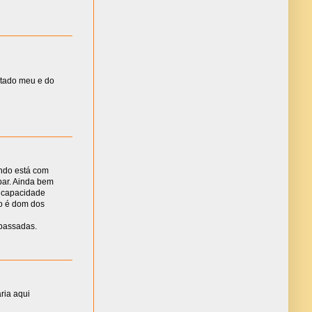
ultado meu e do
ndo está com
par. Ainda bem
e capacidade
so é dom dos
passadas.
ia aqui