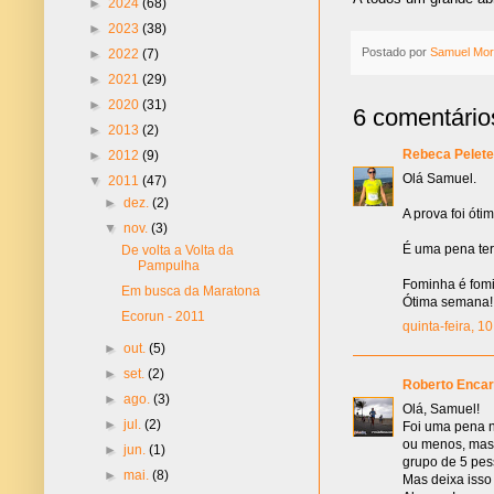
►
2024
(68)
►
2023
(38)
Postado por
Samuel Mor
►
2022
(7)
►
2021
(29)
►
2020
(31)
6 comentário
►
2013
(2)
Rebeca Pelete
►
2012
(9)
Olá Samuel.
▼
2011
(47)
►
dez.
(2)
A prova foi ót
▼
nov.
(3)
É uma pena ter
De volta a Volta da
Pampulha
Fominha é fom
Em busca da Maratona
Ótima semana!
Ecorun - 2011
quinta-feira, 
►
out.
(5)
►
set.
(2)
Roberto Encar
►
ago.
(3)
Olá, Samuel!
►
jul.
(2)
Foi uma pena n
ou menos, mas 
►
jun.
(1)
grupo de 5 pes
►
mai.
(8)
Mas deixa isso 