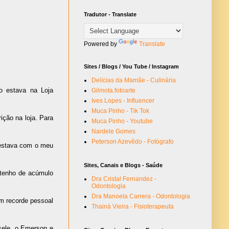
Tradutor - Translate
Powered by
Translate
Sites / Blogs / You Tube / Instagram
Delícias da Mamãe - Culinária
 estava na Loja
Gilmota.fotoarte
Ives Lopes - Influencer
Muca Pinho - Tik Tok
ição na loja. Para
Muca Pinho - Youtube
Nardele Gomes
Peterson Azevêdo - Fotógrafo
á estava com o meu
Sites, Canais e Blogs - Saúde
 tenho de acúmulo
Dra Cristal Fernandez -
Odontologia
Dra Manoela Carrera - Odontologia
m recorde pessoal
Thainá Vieira - Fisioterapeuta
sele, o Emerson e