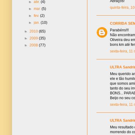
Abraços!
►
abr.
(4)
quinta-feira, 
►
mar.
(5)
►
fev.
(2)
►
jan.
(10)
CORRIDA SEM
Parabéns!!!
►
2010
(65)
Não encontramos
►
2009
(35)
Oliveira deu e
bons km até fer
►
2008
(77)
sexta-feira, 1
ULTRA Sandri
Meu querido am
ele e tão humi
que somos amig
tanto do seu i
BONS... PARAB
Beijo no seu 
sexta-feira, 1
ULTRA Sandri
Meu resultado
morrendo do co