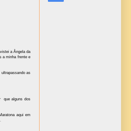
vistei a Ângela da
 a minha frente e
i ultrapassando as
ar
que alguns dos
Maratona aqui em
.