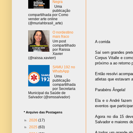
Negra
Uma
publicação
compartilhada por Como
vender arte online
(@muriahbrasil_arte)
O nordestino
mais fraco
Um post
A corrida
compartilhado
por Raissa
Saí sem grandes prete
Xavier
Corpus Vitalle e com
(@raissa.xavierr)
próximo a ao retorno 
SAMU 192 no
WhatsApp
Então resolvi acompanh
Uma
atletas que estavam a
publicação
compartilhada
por Secretaria
Parabéns Ângela!
Municipal da Saúde de
Salvador (@smssalvador)
Ela e o André fazem 
eventos que participa
* Arquivo das Postagens
Agora no dia 15 dev
►
2026
(17)
Salvador e maiores d
►
2025
(63)
A todos um grande ab