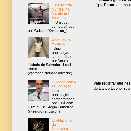
Lígia, Pataro e esposa
Cai Recorde
Mundial na
Maratona -
Feminino
Um post
compartilhado
por Webrun (@webrun_)
Diga não ao
Racismo
Uma
publicação
compartilhada
por Amo a
História de Salvador - Louti
Bahia
(@amoahistoriadesalvador)
Cuidado com o
Vale registrar que ne
seu coração
do Banco Econômico e
Uma
publicação
compartilhada
por Café com
Cardio | Dr. Sergio Francisco
(@sergiofranciscojr)
Dia Nacional
da
Consciência