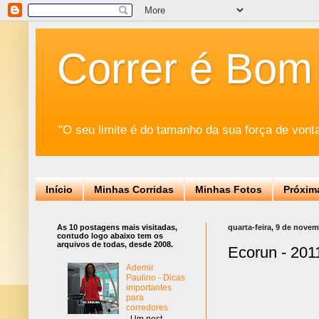
Correr é Bom
"O seu limite é do tamanho da sua força de vont
Início
Minhas Corridas
Minhas Fotos
Próxim
As 10 postagens mais visitadas,
quarta-feira, 9 de nove
contudo logo abaixo tem os
arquivos de todas, desde 2008.
Ecorun - 201
Ademir
Paulino - Dicas
importantes
para
corredores
Um post