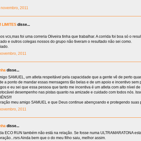
10 novembro, 2011
 LIMITES
disse...
 vcs,mas foi uma correria Oliveira tinha que trabalhar. A corrida foi boa só o res
rrado e outros colegas nossos do grupo não tiveram o resultado não sei como.
iado.
1 novembro, 2011
nha
disse...
igo SAMUEL, um atleta respeitável pela capacidade que a gente vê de perto qua
lde a ponto de mandar essas mensagens tão belas e de um apoio e incentivo sem 
os e eu sei que essa pessoa que tanto me incentiva é um atleta com alto nível d
rretocável desempenho nas pistas quanto na amizade e cuidado com todos nós. Is
ÉNS!!!
coração meu amigo SAMUEL e que Deus continue abençoando e protegendo suas 
1 novembro, 2011
nha
disse...
 da ECO RUN também não está na relação. Se fosse numa ULTRAMARATONA estar
ração...rsrs Ainda bem que o do meu filho saiu, melhor assim.