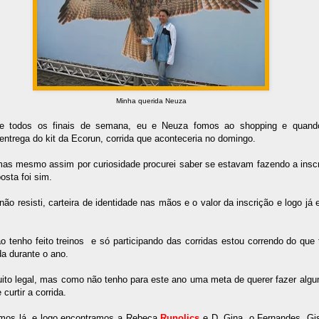
Minha querida Neuza
 todos os finais de semana, eu e Neuza fomos ao shopping e quando
entrega do kit da Ecorun, corrida que aconteceria no domingo.
mas mesmo assim por curiosidade procurei saber se estavam fazendo a inscr
osta foi sim.
ão resisti, carteira de identidade nas mãos e o valor da inscrição e logo j
 tenho feito treinos
e só participando das corridas estou correndo do que
da durante o ano.
uito legal, mas como não tenho para este ano uma meta de querer fazer algu
 curtir a corrida.
mos lá, e logo encontramos a Rebeca
Runolics
e D. Gina, o Fernandes, Gi