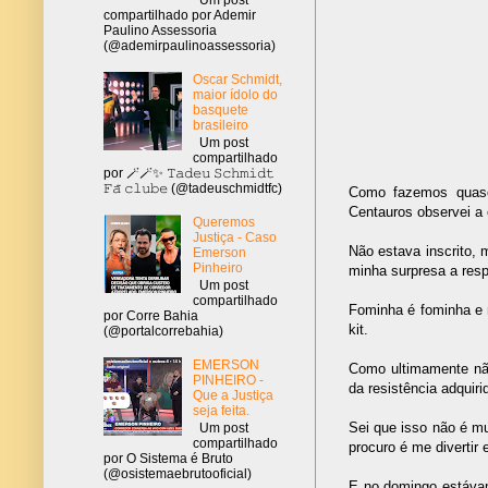
compartilhado por Ademir
Paulino Assessoria
(@ademirpaulinoassessoria)
Oscar Schmidt,
maior ídolo do
basquete
brasileiro
Um post
compartilhado
por 🪄🪄✨ 𝚃𝚊𝚍𝚎𝚞 𝚂𝚌𝚑𝚖𝚒𝚍𝚝
𝙵𝚊̃ 𝚌𝚕𝚞𝚋𝚎 (@tadeuschmidtfc)
Como fazemos quase
Centauros observei a 
Queremos
Justiça - Caso
Não estava inscrito, 
Emerson
Pinheiro
minha surpresa a resp
Um post
compartilhado
Fominha é fominha e n
por Corre Bahia
kit.
(@portalcorrebahia)
EMERSON
Como ultimamente não
PINHEIRO -
da resistência adquiri
Que a Justiça
seja feita.
Sei que isso não é m
Um post
compartilhado
procuro é me divertir e
por O Sistema é Bruto
(@osistemaebrutooficial)
E no domingo estáva