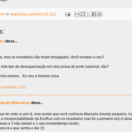
eira
às
quarta-feira, novembro 09, 2011
s:
iro
disse...
ima, mas os resultados não foram divulgados. Você recebeu o seu?
 este tipo de desorganização em uma prova de porte nacional, não?
inha mesmo... Eu sou a mesma coisa.
10 novembro, 2011
nação (Bikeselva)
disse...
ao ter visto vc por lá, mas soube que você conhecia Manuela (mundo pequeno. A p
a irresponsabilidade da EcoRun com os resultados (nao foi a primeira vez) é abs
soas e 3 não sairam e 1 saiu errado(tempo bruto).
pra lá e que venha o dia 15.