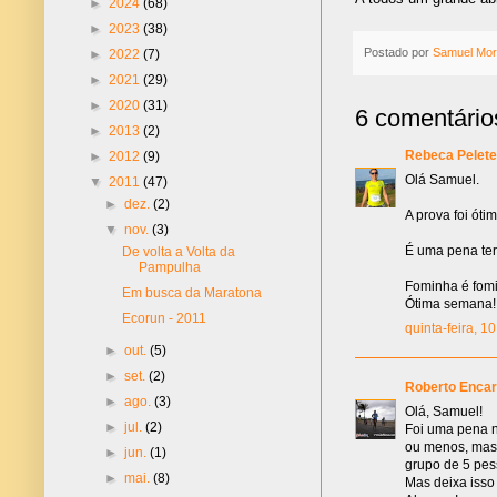
►
2024
(68)
►
2023
(38)
Postado por
Samuel Mor
►
2022
(7)
►
2021
(29)
►
2020
(31)
6 comentário
►
2013
(2)
Rebeca Pelete
►
2012
(9)
Olá Samuel.
▼
2011
(47)
►
dez.
(2)
A prova foi ót
▼
nov.
(3)
É uma pena ter
De volta a Volta da
Pampulha
Fominha é fom
Em busca da Maratona
Ótima semana!
Ecorun - 2011
quinta-feira, 
►
out.
(5)
►
set.
(2)
Roberto Encar
►
ago.
(3)
Olá, Samuel!
►
jul.
(2)
Foi uma pena n
ou menos, mas 
►
jun.
(1)
grupo de 5 pes
►
mai.
(8)
Mas deixa isso 