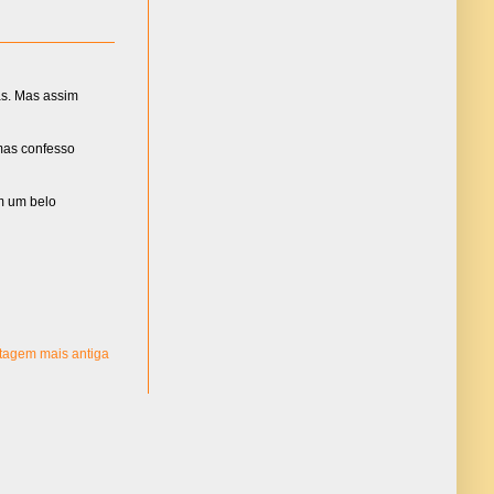
as. Mas assim
 mas confesso
im um belo
tagem mais antiga