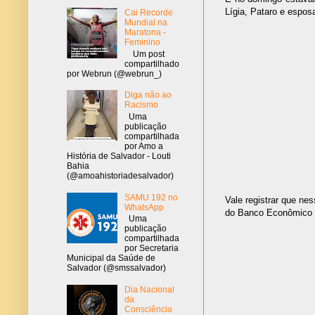
Lígia, Pataro e esposa
Cai Recorde
Mundial na
Maratona -
Feminino
Um post
compartilhado
por Webrun (@webrun_)
Diga não ao
Racismo
Uma
publicação
compartilhada
por Amo a
História de Salvador - Louti
Bahia
(@amoahistoriadesalvador)
SAMU 192 no
Vale registrar que ne
WhatsApp
do Banco Econômico e
Uma
publicação
compartilhada
por Secretaria
Municipal da Saúde de
Salvador (@smssalvador)
Dia Nacional
da
Consciência