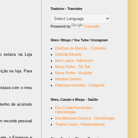
Tradutor - Translate
Powered by
Translate
Sites / Blogs / You Tube / Instagram
Delícias da Mamãe - Culinária
 estava na Loja
Gilmota.fotoarte
Ives Lopes - Influencer
Muca Pinho - Tik Tok
ição na loja. Para
Muca Pinho - Youtube
Nardele Gomes
Peterson Azevêdo - Fotógrafo
á estava com o meu
Sites, Canais e Blogs - Saúde
 tenho de acúmulo
Dra Cristal Fernandez -
Odontologia
Dra Manoela Carrera - Odontologia
m recorde pessoal
Thainá Vieira - Fisioterapeuta
sele, o Emerson e