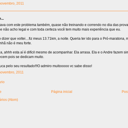
1 novembro, 2011
...
va com este problema também, quase não treinando e correndo no dia das prov
e não acho legal e com toda certeza você tem muito mais experiência que eu.
dizer que voltei....fiz meus 13.71km, a noite. Queria ter ido para o Pró-maratona,
anhã não é meu forte.
a, ahhh esta aí é difícil mesmo de acompanhar. Ela arrasa. Ela e o Andre fazem s
ecem pois se dedicam muito.
a pelo seu resultado!!!O admiro muitooooo vc sabe disso!
 novembro, 2011
rio
e
Página inicial
Pos
rios (Atom)