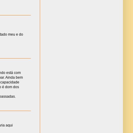
ultado meu e do
ndo está com
par. Ainda bem
e capacidade
so é dom dos
passadas.
ia aqui