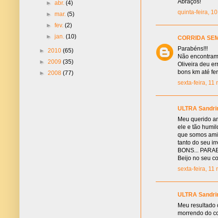
Abraços!
►
abr.
(4)
quinta-feira, 
►
mar.
(5)
►
fev.
(2)
►
jan.
(10)
CORRIDA SEM
Parabéns!!!
►
2010
(65)
Não encontramos
►
2009
(35)
Oliveira deu e
bons km até fer
►
2008
(77)
sexta-feira, 1
ULTRA Sandri
Meu querido am
ele e tão humi
que somos amig
tanto do seu i
BONS... PARAB
Beijo no seu 
sexta-feira, 1
ULTRA Sandri
Meu resultado
morrendo do co