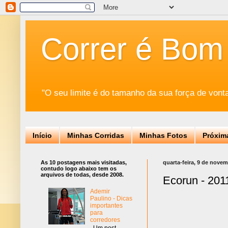
Correr é Bom
"O seu limite é do tamanho da sua força de vont
Início
Minhas Corridas
Minhas Fotos
Próxim
As 10 postagens mais visitadas,
quarta-feira, 9 de nove
contudo logo abaixo tem os
arquivos de todas, desde 2008.
Ecorun - 201
Ademir
Paulino - Dicas
importantes
para
corredores
Um post