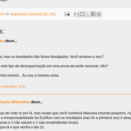
eira
às
quarta-feira, novembro 09, 2011
s:
iro
disse...
ima, mas os resultados não foram divulgados. Você recebeu o seu?
 este tipo de desorganização em uma prova de porte nacional, não?
inha mesmo... Eu sou a mesma coisa.
10 novembro, 2011
nação (Bikeselva)
disse...
ao ter visto vc por lá, mas soube que você conhecia Manuela (mundo pequeno. A p
a irresponsabilidade da EcoRun com os resultados (nao foi a primeira vez) é abs
soas e 3 não sairam e 1 saiu errado(tempo bruto).
pra lá e que venha o dia 15.