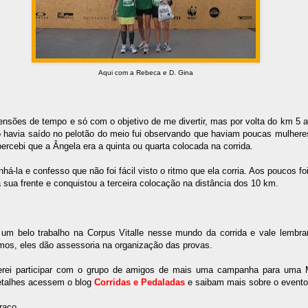
Aqui com a Rebeca e D. Gina
nsões de tempo e só com o objetivo de me divertir, mas por volta do km 5 a
o havia saído no pelotão do meio fui observando que haviam poucas mulheres
percebi que a Ângela era a quinta ou quarta colocada na corrida.
á-la e confesso que não foi fácil visto o ritmo que ela corria. Aos poucos fo
 sua frente e conquistou a terceira colocação na distância dos 10 km.
um belo trabalho na Corpus Vitalle nesse mundo da corrida e vale lembr
mos, eles dão assessoria na organização das provas.
erei participar com o grupo de amigos de mais uma campanha para uma 
etalhes acessem o blog
Corridas e Pedaladas
e saibam mais sobre o evento
raço.