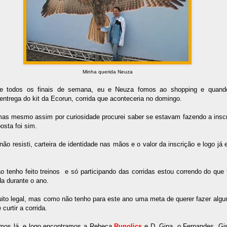
Minha querida Neuza
 todos os finais de semana, eu e Neuza fomos ao shopping e quando
entrega do kit da Ecorun, corrida que aconteceria no domingo.
mas mesmo assim por curiosidade procurei saber se estavam fazendo a inscr
osta foi sim.
ão resisti, carteira de identidade nas mãos e o valor da inscrição e logo j
 tenho feito treinos
e só participando das corridas estou correndo do que
da durante o ano.
uito legal, mas como não tenho para este ano uma meta de querer fazer algu
 curtir a corrida.
mos lá, e logo encontramos a Rebeca
Runolics
e D. Gina, o Fernandes, Gi