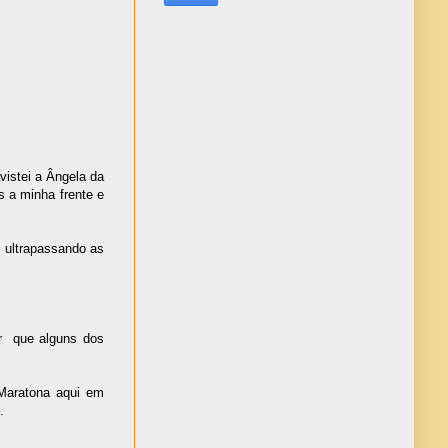
vistei a Ângela da
 a minha frente e
i ultrapassando as
ar
que alguns dos
Maratona aqui em
.