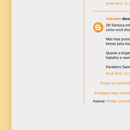
sexta-feira, 1
Unknown
disse
Oh Samuca esta
como você diss
Mas hoje posso 
treinar pela m
Quanto a Angel
trabalho e mer
Parabéns Samuc
terça-feira, 15
Postar um comentá
Postagem mais recent
Assinar:
Postar comentá