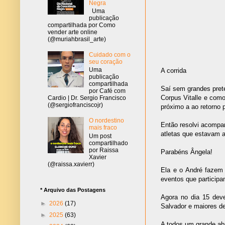
Negra
Uma
publicação
compartilhada por Como
vender arte online
(@muriahbrasil_arte)
Cuidado com o
seu coração
Uma
A corrida
publicação
compartilhada
Saí sem grandes prete
por Café com
Corpus Vitalle e com
Cardio | Dr. Sergio Francisco
(@sergiofranciscojr)
próximo a ao retorno 
O nordestino
Então resolvi acompanh
mais fraco
atletas que estavam a
Um post
compartilhado
por Raissa
Parabéns Ângela!
Xavier
(@raissa.xavierr)
Ela e o André fazem 
eventos que participa
* Arquivo das Postagens
Agora no dia 15 dev
►
2026
(17)
Salvador e maiores d
►
2025
(63)
A todos um grande ab