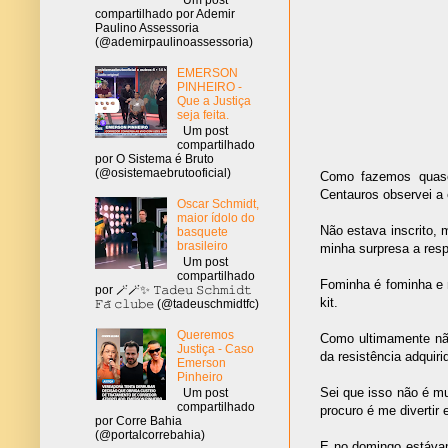
compartilhado por Ademir
Paulino Assessoria
(@ademirpaulinoassessoria)
EMERSON
PINHEIRO -
Que a Justiça
seja feita.
Um post
compartilhado
por O Sistema é Bruto
(@osistemaebrutooficial)
Como fazemos quase
Centauros observei a 
Oscar Schmidt,
maior ídolo do
Não estava inscrito, 
basquete
brasileiro
minha surpresa a resp
Um post
compartilhado
Fominha é fominha e n
por 🪄🪄✨ 𝚃𝚊𝚍𝚎𝚞 𝚂𝚌𝚑𝚖𝚒𝚍𝚝
kit.
𝙵𝚊̃ 𝚌𝚕𝚞𝚋𝚎 (@tadeuschmidtfc)
Queremos
Como ultimamente não
Justiça - Caso
da resistência adquiri
Emerson
Pinheiro
Sei que isso não é m
Um post
compartilhado
procuro é me divertir e
por Corre Bahia
(@portalcorrebahia)
E no domingo estáva