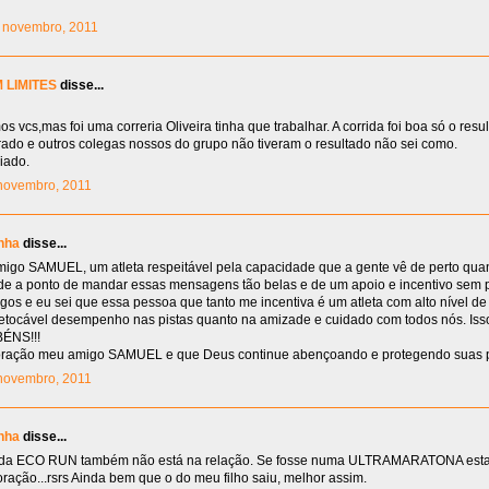
10 novembro, 2011
 LIMITES
disse...
 vcs,mas foi uma correria Oliveira tinha que trabalhar. A corrida foi boa só o res
rrado e outros colegas nossos do grupo não tiveram o resultado não sei como.
iado.
1 novembro, 2011
nha
disse...
igo SAMUEL, um atleta respeitável pela capacidade que a gente vê de perto qua
lde a ponto de mandar essas mensagens tão belas e de um apoio e incentivo sem 
os e eu sei que essa pessoa que tanto me incentiva é um atleta com alto nível d
rretocável desempenho nas pistas quanto na amizade e cuidado com todos nós. Is
ÉNS!!!
coração meu amigo SAMUEL e que Deus continue abençoando e protegendo suas 
1 novembro, 2011
nha
disse...
 da ECO RUN também não está na relação. Se fosse numa ULTRAMARATONA estar
ração...rsrs Ainda bem que o do meu filho saiu, melhor assim.