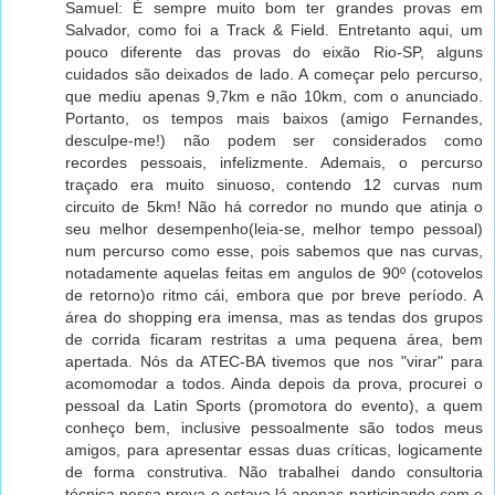
Samuel: É sempre muito bom ter grandes provas em
Salvador, como foi a Track & Field. Entretanto aqui, um
pouco diferente das provas do eixão Rio-SP, alguns
cuidados são deixados de lado. A começar pelo percurso,
que mediu apenas 9,7km e não 10km, com o anunciado.
Portanto, os tempos mais baixos (amigo Fernandes,
desculpe-me!) não podem ser considerados como
recordes pessoais, infelizmente. Ademais, o percurso
traçado era muito sinuoso, contendo 12 curvas num
circuito de 5km! Não há corredor no mundo que atinja o
seu melhor desempenho(leia-se, melhor tempo pessoal)
num percurso como esse, pois sabemos que nas curvas,
notadamente aquelas feitas em angulos de 90º (cotovelos
de retorno)o ritmo cái, embora que por breve período. A
área do shopping era imensa, mas as tendas dos grupos
de corrida ficaram restritas a uma pequena área, bem
apertada. Nós da ATEC-BA tivemos que nos "virar" para
acomomodar a todos. Ainda depois da prova, procurei o
pessoal da Latin Sports (promotora do evento), a quem
conheço bem, inclusive pessoalmente são todos meus
amigos, para apresentar essas duas críticas, logicamente
de forma construtiva. Não trabalhei dando consultoria
técnica nessa prova e estava lá apenas participando com o