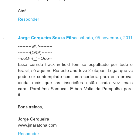
Abs!
Responder
Jorge Cerqueira Souza Filho
sábado, 05 novembro, 2011
---------\\\\|/---------
--------(@@)-------
--ooO--(_)--Ooo--
Essa corrida track & field tem se espalhado por todo o
Brasil, só aqui no Rio este ano teve 2 etapas. Legal que vc
pode ser contemplado com uma cortesia para esta prova,
ainda mais que as inscrições estão cada vez mais
cara...Parabéns Samuca...E boa Volta da Pampulha para
ti...
Bons treinos,
Jorge Cerqueira
www.jmaratona.com
Responder