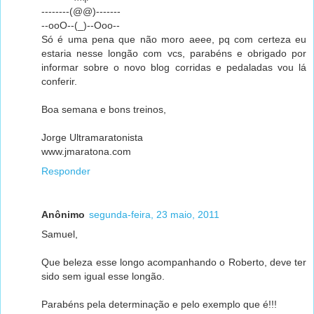
--------(@@)-------
--ooO--(_)--Ooo--
Só é uma pena que não moro aeee, pq com certeza eu
estaria nesse longão com vcs, parabéns e obrigado por
informar sobre o novo blog corridas e pedaladas vou lá
conferir.
Boa semana e bons treinos,
Jorge Ultramaratonista
www.jmaratona.com
Responder
Anônimo
segunda-feira, 23 maio, 2011
Samuel,
Que beleza esse longo acompanhando o Roberto, deve ter
sido sem igual esse longão.
Parabéns pela determinação e pelo exemplo que é!!!