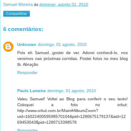
Samuel Moreira
às
domingo, agosto 01, 2010
Compartilhar
6 comentários:
Unknown
domingo, 01 agosto, 2010
Pois eh Samuel...gostei de ver. Adorei conhecê-lo, nos
veremos nas próximas corridas. Postei fotos no meu blog
tb. Abração
Responder
Paulo Lameira
domingo, 01 agosto, 2010
Valeu Samuel! Voltei ao Blog para conferir o seu texto!
Coloquei a foto no orkut:
http://www.orkut.com.br/Main#AlbumZoom?
uid=1602240059598570104&pid=1280675179137&aid=12
69453043$pid=1280713398578
Responder