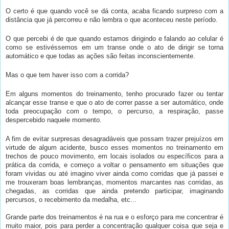
O certo é que quando você se dá conta, acaba ficando surpreso com a
distância que já percorreu e não lembra o que aconteceu neste período.
O que percebi é de que quando estamos dirigindo e falando ao celular é
como se estivéssemos em um transe onde o ato de dirigir se torna
automático e que todas as ações são feitas inconscientemente.
Mas o que tem haver isso com a corrida?
Em alguns momentos do treinamento, tenho procurado fazer ou tentar
alcançar esse transe e que o ato de correr passe a ser automático, onde
toda preocupação com o tempo, o percurso, a respiração, passe
despercebido naquele momento.
A fim de evitar surpresas desagradáveis que possam trazer prejuízos em
virtude de algum acidente, busco esses momentos no treinamento em
trechos de pouco movimento, em locais isolados ou específicos para a
prática da corrida, e começo a voltar o pensamento em situações que
foram vividas ou até imagino viver ainda como corridas que já passei e
me trouxeram boas lembranças, momentos marcantes nas corridas, as
chegadas, as corridas que ainda pretendo participar, imaginando
percursos, o recebimento da medalha, etc...
Grande parte dos treinamentos é na rua e o esforço para me concentrar é
muito maior, pois para perder a concentração qualquer coisa que seja e