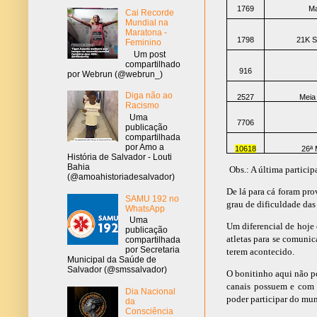
1769
Ma
Cai Recorde
Mundial na
Maratona -
1798
21K S
Feminino
Um post
compartilhado
916
por Webrun (@webrun_)
Diga não ao
2527
Meia
Racismo
Uma
7706
publicação
compartilhada
por Amo a
10618
26ª 
História de Salvador - Louti
Bahia
Obs.: A última particip
(@amoahistoriadesalvador)
De lá para cá foram pr
SAMU 192 no
grau de dificuldade das 
WhatsApp
Uma
Um diferencial de hoje 
publicação
atletas para se comunic
compartilhada
por Secretaria
terem acontecido.
Municipal da Saúde de
Salvador (@smssalvador)
O bonitinho aqui não po
canais possuem e com 
Dia Nacional
poder participar do mun
da
Consciência