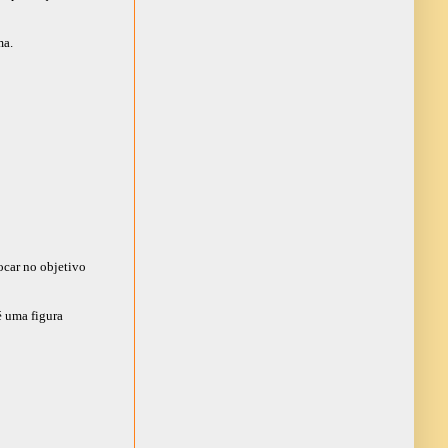
ma.
ocar no objetivo
 uma figura