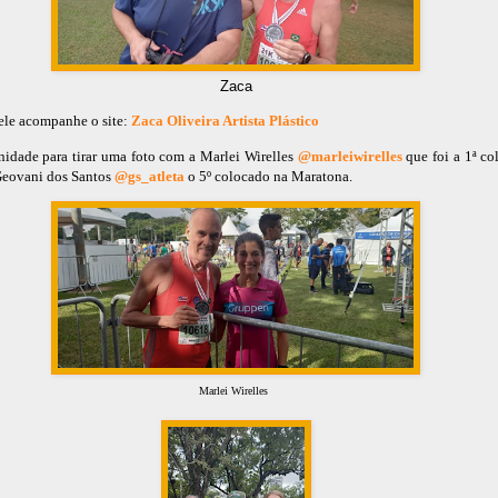
Zaca
dele acompanhe o site:
Zaca Oliveira Artista Plástico
idade para tirar uma foto com a Marlei Wirelles
@marleiwirelles
que foi a 1ª c
Geovani dos Santos
@gs_atleta
o 5º colocado na Maratona.
Marlei Wirelles