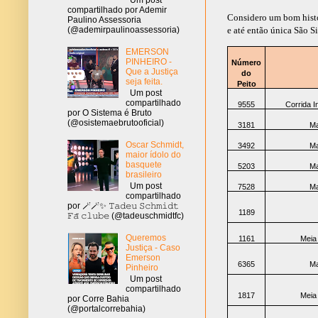
compartilhado por Ademir
Considero um bom histó
Paulino Assessoria
(@ademirpaulinoassessoria)
e até então única São S
EMERSON
PINHEIRO -
Número
Que a Justiça
do
seja feita.
Peito
Um post
compartilhado
9555
Corrida I
por O Sistema é Bruto
(@osistemaebrutooficial)
3181
Ma
Oscar Schmidt,
3492
Ma
maior ídolo do
basquete
5203
Ma
brasileiro
Um post
7528
Ma
compartilhado
por 🪄🪄✨ 𝚃𝚊𝚍𝚎𝚞 𝚂𝚌𝚑𝚖𝚒𝚍𝚝
1189
𝙵𝚊̃ 𝚌𝚕𝚞𝚋𝚎 (@tadeuschmidtfc)
Queremos
1161
Meia
Justiça - Caso
Emerson
6365
Ma
Pinheiro
Um post
compartilhado
1817
Meia
por Corre Bahia
(@portalcorrebahia)