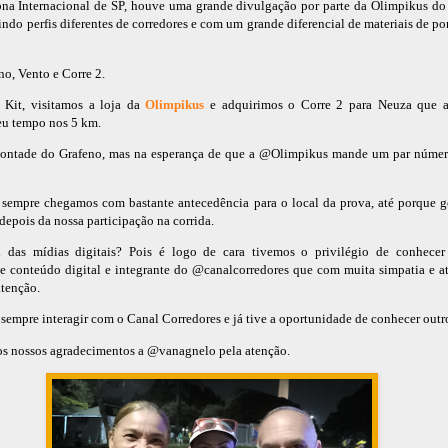
na Internacional de SP, houve uma grande divulgação por parte da Olimpikus do
ndo perfis diferentes de corredores e com um grande diferencial de materiais de po
o, Vento e Corre 2.
 Kit, visitamos a loja da
Olimpikus
e adquirimos o Corre 2 para Neuza que a
eu tempo nos 5 km.
 vontade do Grafeno, mas na esperança de que a @Olimpikus mande um par número
sempre chegamos com bastante antecedência para o local da prova, até porque g
depois da nossa participação na corrida.
das mídias digitais? Pois é logo de cara tivemos o privilégio de conhecer
 conteúdo digital e integrante do @canalcorredores que com muita simpatia e a
atenção.
s sempre interagir com o Canal Corredores e já tive a oportunidade de conhecer outro
dos nossos agradecimentos a @vanagnelo pela atenção.