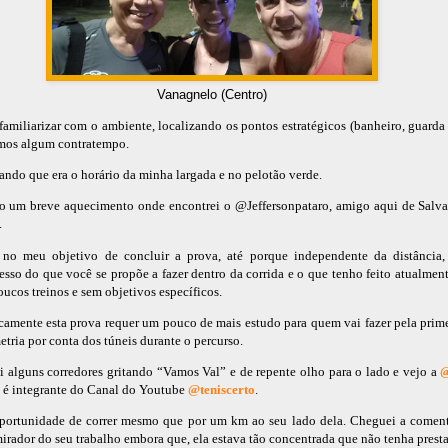
Vanagnelo (Centro)
amiliarizar com o ambiente, localizando os pontos estratégicos (banheiro, guarda
armos algum contratempo.
ndo que era o horário da minha largada e no pelotão verde.
do um breve aquecimento onde encontrei o @Jeffersonpataro, amigo aqui de Salva
.
 no meu objetivo de concluir a prova, até porque independente da distância
esso do que você se propõe a fazer dentro da corrida e o que tenho feito atualmen
cos treinos e sem objetivos específicos.
icamente esta prova requer um pouco de mais estudo para quem vai fazer pela prime
etria por conta dos túneis durante o percurso.
i alguns corredores gritando “Vamos Val” e de repente olho para o lado e vejo a
@
 é integrante do Canal do Youtube
@teniscerto
.
oportunidade de correr mesmo que por um km ao seu lado dela. Cheguei a coment
irador do seu trabalho embora que, ela estava tão concentrada que não tenha prest