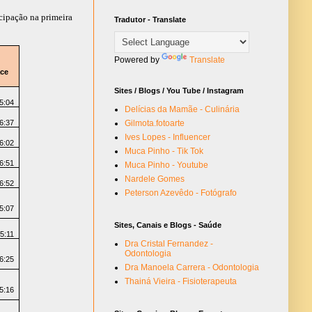
cipação na primeira
Tradutor - Translate
Powered by
Translate
ce
Sites / Blogs / You Tube / Instagram
5:04
Delícias da Mamãe - Culinária
6:37
Gilmota.fotoarte
Ives Lopes - Influencer
6:02
Muca Pinho - Tik Tok
6:51
Muca Pinho - Youtube
Nardele Gomes
6:52
Peterson Azevêdo - Fotógrafo
5:07
Sites, Canais e Blogs - Saúde
5:11
Dra Cristal Fernandez -
Odontologia
6:25
Dra Manoela Carrera - Odontologia
Thainá Vieira - Fisioterapeuta
5:16