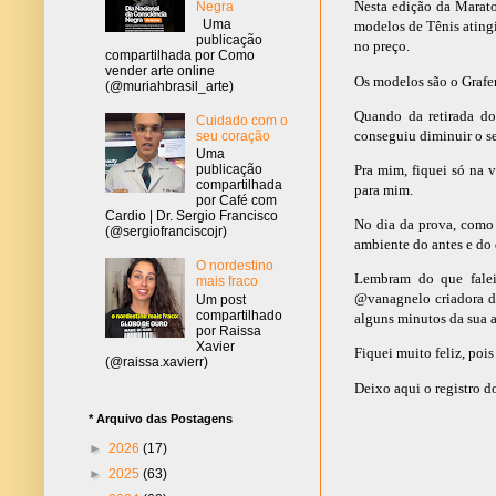
Nesta edição da Marato
Negra
Uma
modelos de Tênis atingi
publicação
no preço.
compartilhada por Como
vender arte online
Os modelos são o Grafen
(@muriahbrasil_arte)
Quando da retirada do
Cuidado com o
conseguiu diminuir o s
seu coração
Uma
Pra mim, fiquei só na
publicação
compartilhada
para mim.
por Café com
Cardio | Dr. Sergio Francisco
No dia da prova, c
omo 
(@sergiofranciscojr)
ambiente do antes e do 
O nordestino
Lembram do que falei 
mais fraco
@vanagnelo criadora de
Um post
compartilhado
alguns minutos da sua 
por Raissa
Xavier
Fiquei muito feliz, poi
(@raissa.xavierr)
Deixo aqui o registro 
* Arquivo das Postagens
►
2026
(17)
►
2025
(63)