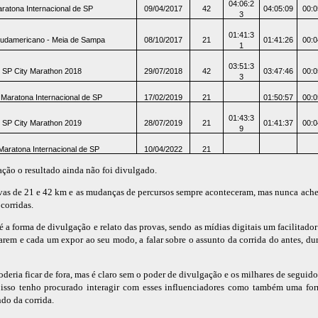
04:06:2
ratona Internacional de SP
09/04/2017
42
04:05:09
00:0
3
01:41:3
udamericano - Meia de Sampa
08/10/2017
21
01:41:26
00:0
1
03:51:3
SP City Marathon 2018
29/07/2018
42
03:47:46
00:0
3
 Maratona Internacional de SP
17/02/2019
21
01:50:57
00:0
01:43:3
SP City Marathon 2019
28/07/2019
21
01:41:37
00:0
9
Maratona Internacional de SP
10/04/2022
21
ação o resultado ainda não foi divulgado.
ovas de 21 e 42 km e as mudanças de percursos sempre aconteceram, mas nunca ach
corridas.
é a forma de divulgação e relato das provas, sendo as mídias digitais um facilitador
arem e cada um expor ao seu modo, a falar sobre o assunto da corrida do antes, dur
deria ficar de fora, mas é claro sem o poder de divulgação e os milhares de seguid
isso tenho procurado interagir com esses influenciadores como também uma for
do da corrida.