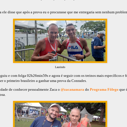
ele disse que após a prova eu o procurasse que me entregaria sem nenhum proble
Laurindo
guiu e com folga 02h26min59s e agora é seguir com os treinos mais específicos e f
ser o primeiro brasileiro a ganhar uma prova da Conrades.
idade de conhecer pessoalmente Zaca o
@zacanamara
do
Programa Fôlego
que é
osa.