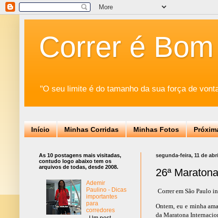
Correr é Bom
"O seu limite é do tamanho da sua força de vont
Início
Minhas Corridas
Minhas Fotos
Próxim
As 10 postagens mais visitadas,
segunda-feira, 11 de abr
contudo logo abaixo tem os
arquivos de todas, desde 2008.
26ª Maratona
Ademir
Paulino - Dicas
Correr em São Paulo in
importantes
para
Ontem, eu e minha amad
corredores
da Maratona Internacion
Um post