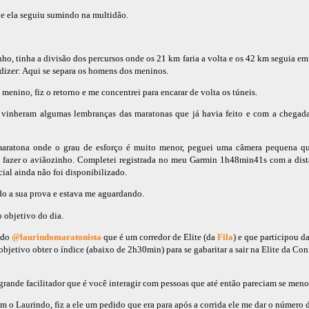
 e ela seguiu sumindo na multidão.
, tinha a divisão dos percursos onde os 21 km faria a volta e os 42 km seguia em f
dizer: Aqui se separa os homens dos meninos.
nino, fiz o retorno e me concentrei para encarar de volta os túneis.
vinheram algumas lembranças das maratonas que já havia feito e com a chegada
maratona onde o grau de esforço é muito menor, peguei uma câmera pequena que
 fazer o aviãozinho. Completei registrada no meu Garmin 1h48min41s com a dist
cial ainda não foi disponibilizado.
do a sua prova e estava me aguardando.
 objetivo do dia.
ndo
@laurindomaratonista
que é um corredor de Elite (da
Fila
) e que participou d
bjetivo obter o índice (abaixo de 2h30min) para se gabaritar a sair na Elite da Co
grande facilitador que é você interagir com pessoas que até então pareciam se menos
 o Laurindo, fiz a ele um pedido que era para após a corrida ele me dar o número d