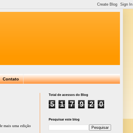
Contato
Total de acessos do Blog
5
1
7
9
2
0
Pesquisar este blog
 de mais uma edição