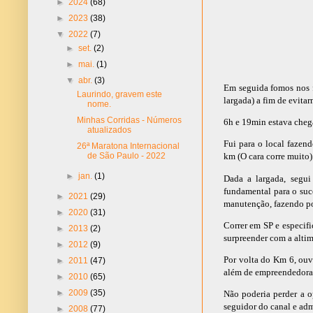
►
2024
(68)
►
2023
(38)
▼
2022
(7)
►
set.
(2)
►
mai.
(1)
▼
abr.
(3)
Em seguida fomos nos f
Laurindo, gravem este
largada) a fim de evit
nome.
Minhas Corridas - Números
6h e 19min estava chega
atualizados
Fui para o local fazen
26ª Maratona Internacional
de São Paulo - 2022
km (O cara corre muito)
►
jan.
(1)
Dada a largada, segui
fundamental para o suc
►
2021
(29)
manutenção, fazendo pou
►
2020
(31)
Correr em SP e especif
►
2013
(2)
surpreender com a altim
►
2012
(9)
Por volta do Km 6, ouv
►
2011
(47)
além de empreendedora
►
2010
(65)
►
2009
(35)
Não poderia perder a 
seguidor do canal e adm
►
2008
(77)