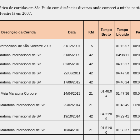
rico de corridas em São Paulo com distâncias diversas onde comecei a minha parti
ilvestre lá em 2007.
Tempo
Tempo
Descrição da Corrida
Data
KM
Pa
Bruto
Líquido
nternacional de São Silvestre 2007
31/12/2007
15
01:15:57
00:0
ratona Internacional de SP
31/05/2009
42
04:38:11
00:0
ratona Internacional de SP
02/05/2010
42
04:13:27
00:0
ratona Internacional de SP
22/06/2011
42
04:47:58
00:0
ratona Internacional de SP
17/06/2012
42
04:48:24
00:0
01:48:0
Meia Maratona Corpore
14/04/2013
21
01:47:36
00:0
4
 Maratona Internacional de SP
25/02/2014
21
01:48:45
00:0
04:31:0
ratona Internacional de SP
19/10/2014
42
04:29:41
00:0
9
01:51:0
 Maratona Internacional de SP
10/04/2016
21
01:50:37
00:0
0