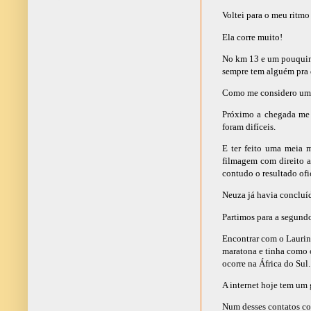
Voltei para o meu ritmo
Ela corre muito!
No km 13 e um pouquinho
sempre tem alguém pra 
Como me considero um me
Próximo a chegada me 
foram difíceis.
E ter feito uma meia 
filmagem com direito a
contudo o resultado ofi
Neuza já havia concluí
Partimos para a segundo
Encontrar com o Lauri
maratona e tinha como o
ocorre na África do Sul.
A internet hoje tem um 
Num desses contatos com