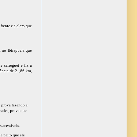
rente e é claro que
 no Ibirapuera que
 carreguei e fiz a
ância de 21,86 km,
a prova fazendo a
nrades, prova que
 acessíveis.
e peito que ele