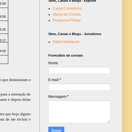
Sites, Canais e Blogs - Esporte
5:50
Canal Corredores
Mania de Corrida
4:50
Programa Fôlego
5:25
Sites, Canais e Blogs - Jornalismo
5:17
Rádio Metrópole
4:50
Formulário de contato
Nome
ei que diminuíram o
E-mail
*
 para a interação de
Mensagem
*
ante e depois delas
ores que hoje alguns
ma de me incluir e