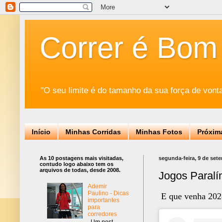
Correr é Bom
"O seu limite é do tamanho da sua força de vont
Início
Minhas Corridas
Minhas Fotos
Próxim
As 10 postagens mais visitadas,
segunda-feira, 9 de set
contudo logo abaixo tem os
arquivos de todas, desde 2008.
Jogos Paralí
Ademir
Paulino - Dicas
E que venha 202
importantes
para
corredores
Um post