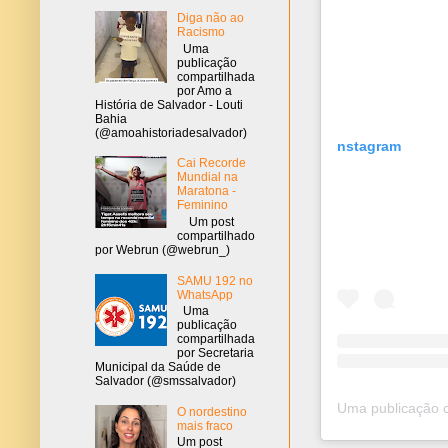
Diga não ao
Racismo
Uma
publicação
compartilhada
por Amo a
História de Salvador - Louti
Bahia
(@amoahistoriadesalvador)
nstagram
Cai Recorde
Mundial na
Maratona -
Feminino
Um post
compartilhado
por Webrun (@webrun_)
SAMU 192 no
WhatsApp
Uma
publicação
compartilhada
por Secretaria
Municipal da Saúde de
Salvador (@smssalvador)
O nordestino
mais fraco
Um post