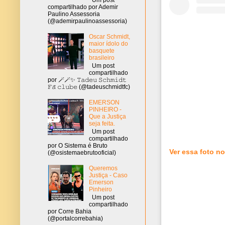
compartilhado por Ademir
Paulino Assessoria
(@ademirpaulinoassessoria)
Oscar Schmidt,
maior ídolo do
basquete
brasileiro
Um post
compartilhado
por 🪄🪄✨ 𝚃𝚊𝚍𝚎𝚞 𝚂𝚌𝚑𝚖𝚒𝚍𝚝
𝙵𝚊̃ 𝚌𝚕𝚞𝚋𝚎 (@tadeuschmidtfc)
EMERSON
PINHEIRO -
Que a Justiça
seja feita.
Um post
compartilhado
por O Sistema é Bruto
Ver essa foto no
(@osistemaebrutooficial)
Queremos
Justiça - Caso
Emerson
Pinheiro
Um post
compartilhado
por Corre Bahia
(@portalcorrebahia)