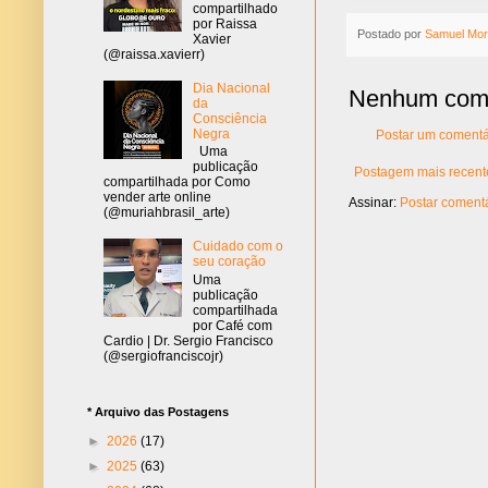
compartilhado
por Raissa
Postado por
Samuel Mor
Xavier
(@raissa.xavierr)
Dia Nacional
Nenhum come
da
Consciência
Negra
Postar um comentá
Uma
publicação
Postagem mais recent
compartilhada por Como
vender arte online
Assinar:
Postar comentá
(@muriahbrasil_arte)
Cuidado com o
seu coração
Uma
publicação
compartilhada
por Café com
Cardio | Dr. Sergio Francisco
(@sergiofranciscojr)
* Arquivo das Postagens
►
2026
(17)
►
2025
(63)