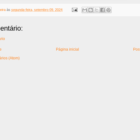
eira
às
segunda-feira, setembro 09, 2024
ntário:
rio
e
Página inicial
Pos
rios (Atom)