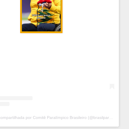
Uma publicação compartilhada por Comitê Paralímpico Brasileiro (@brasilparalimpico)