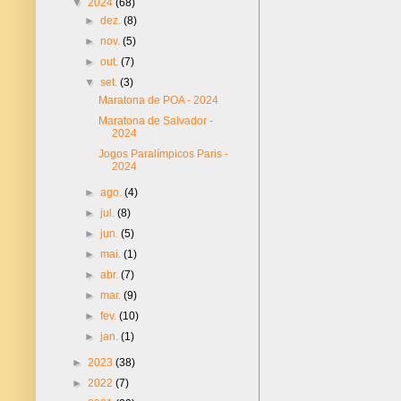
▼
2024
(68)
►
dez.
(8)
►
nov.
(5)
►
out.
(7)
▼
set.
(3)
Maratona de POA - 2024
Maratona de Salvador -
2024
Jogos Paralímpicos Paris -
2024
►
ago.
(4)
►
jul.
(8)
►
jun.
(5)
►
mai.
(1)
►
abr.
(7)
►
mar.
(9)
►
fev.
(10)
►
jan.
(1)
►
2023
(38)
►
2022
(7)