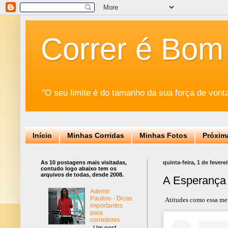
Correr é Bom
"O seu limite é do tamanho da sua força de vont
Início
Minhas Corridas
Minhas Fotos
Próxim
As 10 postagens mais visitadas,
quinta-feira, 1 de fevere
contudo logo abaixo tem os
arquivos de todas, desde 2008.
A Esperança
Ademir
Paulino - Dicas
Atitudes como essa me
importantes
para
corredores
Um post