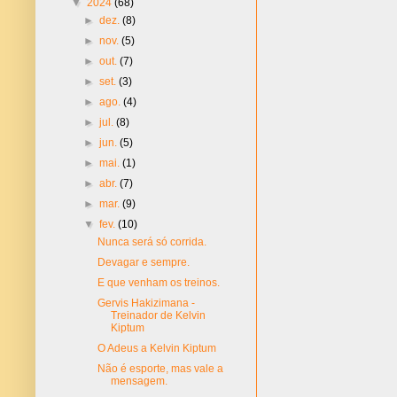
▼
2024
(68)
►
dez.
(8)
►
nov.
(5)
►
out.
(7)
►
set.
(3)
►
ago.
(4)
►
jul.
(8)
►
jun.
(5)
►
mai.
(1)
►
abr.
(7)
►
mar.
(9)
▼
fev.
(10)
Nunca será só corrida.
Devagar e sempre.
E que venham os treinos.
Gervis Hakizimana -
Treinador de Kelvin
Kiptum
O Adeus a Kelvin Kiptum
Não é esporte, mas vale a
mensagem.