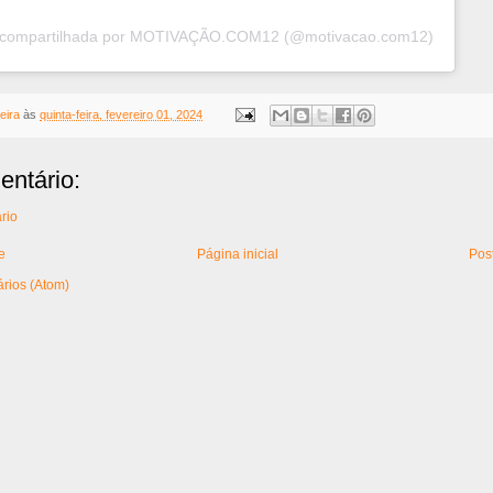
 compartilhada por MOTIVAÇÃO.COM12 (@motivacao.com12)
eira
às
quinta-feira, fevereiro 01, 2024
ntário:
rio
e
Página inicial
Pos
rios (Atom)