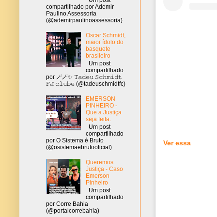
compartilhado por Ademir
Paulino Assessoria
(@ademirpaulinoassessoria)
Oscar Schmidt,
maior ídolo do
basquete
brasileiro
Um post
compartilhado
por 🪄🪄✨ 𝚃𝚊𝚍𝚎𝚞 𝚂𝚌𝚑𝚖𝚒𝚍𝚝
𝙵𝚊̃ 𝚌𝚕𝚞𝚋𝚎 (@tadeuschmidtfc)
EMERSON
PINHEIRO -
Que a Justiça
seja feita.
Um post
compartilhado
por O Sistema é Bruto
Ver essa
(@osistemaebrutooficial)
Queremos
Justiça - Caso
Emerson
Pinheiro
Um post
compartilhado
por Corre Bahia
(@portalcorrebahia)