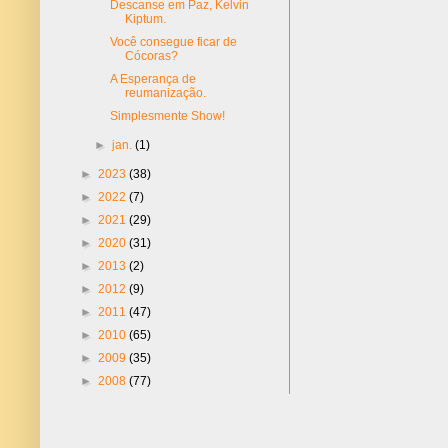
Descanse em Paz, Kelvin
Kiptum.
Você consegue ficar de
Cócoras?
A Esperança de
reumanização.
Simplesmente Show!
►
jan.
(1)
►
2023
(38)
►
2022
(7)
►
2021
(29)
►
2020
(31)
►
2013
(2)
►
2012
(9)
►
2011
(47)
►
2010
(65)
►
2009
(35)
►
2008
(77)