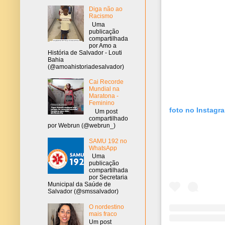
Diga não ao
Racismo
Uma
publicação
compartilhada
por Amo a
História de Salvador - Louti
Bahia
(@amoahistoriadesalvador)
Cai Recorde
Mundial na
Maratona -
Feminino
foto no Instagr
Um post
compartilhado
por Webrun (@webrun_)
SAMU 192 no
WhatsApp
Uma
publicação
compartilhada
por Secretaria
Municipal da Saúde de
Salvador (@smssalvador)
O nordestino
mais fraco
Um post