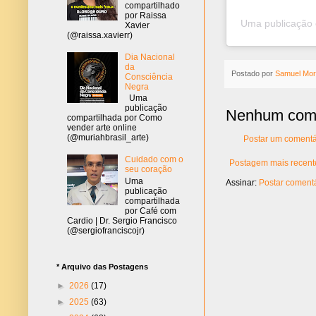
compartilhado
por Raissa
Uma publicação
Xavier
(@raissa.xavierr)
Dia Nacional
da
Postado por
Samuel Mor
Consciência
Negra
Uma
publicação
Nenhum come
compartilhada por Como
vender arte online
(@muriahbrasil_arte)
Postar um comentá
Cuidado com o
Postagem mais recent
seu coração
Uma
Assinar:
Postar comentá
publicação
compartilhada
por Café com
Cardio | Dr. Sergio Francisco
(@sergiofranciscojr)
* Arquivo das Postagens
►
2026
(17)
►
2025
(63)