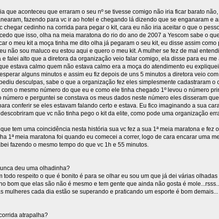
ia que aconteceu que erraram o seu nº se tivesse comigo não iria ficar barato não,
anearam, fazendo para vc ir ao hotel e chegando lá dizendo que se enganaram e a
 chegar cedinho na corrida para pegar o kit, cara eu não iria aceitar o que o pesso
cedo que isso, olha na meia maratona do rio do ano de 2007 a Yescom sabe o que
car o meu kit a moça tinha me dito olha já pegaram o seu kit, eu disse assim como
eu não sou maluco eu estou aqui e quero o meu kit. A mulher se fez de mal entendi
a e falei alto que a diretora da organização veio falar comigo, ela disse para eu m
 que estava calmo quem não estava calmo era a moça do atendimento eu expliquei
 esperar alguns minutos e assim eu fiz depois de uns 5 minutos a diretora veio c
ediu desculpas, sabe o que a organização fez eles simplesmente cadastraram o c
com o mesmo número do que eu e como ele tinha chegado 1º levou o número prim
 número e perguntei se constava os meus dados neste número eles disseram que s
para conferir se eles estavam falando certo e estava. Eu fico imaginando a sua car
 descobriram que vc não tinha pego o kit da elite, como pode uma organização erra
que tem uma coincidência nesta história sua vc fez a sua 1ª meia maratona e fez 
nha 1ª meia maratona foi quando eu comecei a correr, logo de cara encarar uma me
bei fazendo o mesmo tempo do que vc 1h e 55 minutos.
nunca deu uma olhadinha?
todo respeito o que é bonito é para se olhar eu sou um que já dei várias olhadas 
ho bom que elas são não é mesmo e tem gente que ainda não gosta é mole...rsss.
as mulheres cada dia estão se superando e praticando um esporte é bom demais...
corrida atrapalha?