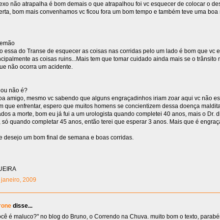
sexo não atrapalha é bom demais o que atrapalhou foi vc esquecer de colocar o de
certa, bom mais convenhamos vc ficou fora um bom tempo e também teve uma bo
lemão
essa do Transe de esquecer as coisas nas corridas pelo um lado é bom que vc 
ncipalmente as coisas ruins...Mais tem que tomar cuidado ainda mais se o trânsito 
ue não ocorra um acidente.
ou não é?
oa amigo, mesmo vc sabendo que alguns engraçadinhos iriam zoar aqui vc não e
 que enfrentar, espero que muitos homens se concientizem dessa doença maldit
ados a morte, bom eu já fui a um urologista quando completei 40 anos, mais o Dr. 
, só quando completar 45 anos, então terei que esperar 3 anos. Mais que é engra
e desejo um bom final de semana e boas corridas.
UEIRA
5 janeiro, 2009
rone
disse...
"você é maluco?" no blog do Bruno, o Correndo na Chuva. muito bom o texto, parabé