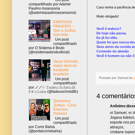
compartilhado por Ademir
Caso tenha a paciência de 
Paulino Assessoria
(@ademirpaulinoassessoria)
Muito obrigado!
EMERSON
.
PINHEIRO -
Você é maluco?
Que a Justiça
De hoje não passa.
seja feita.
Eu já fui elite.
Um post
Quem foi que nunca de
compartilhado
Sexo antes da corrida a
por O Sistema é Bruto
Correndo do alemão
(@osistemaebrutooficial)
Você é homem ou não é
Oscar Schmidt,
.
maior ídolo do
basquete
brasileiro
Postado por
Samuel
às
Um post
compartilhado
por 🪄🪄✨ 𝚃𝚊𝚍𝚎𝚞 𝚂𝚌𝚑𝚖𝚒𝚍𝚝
𝙵𝚊̃ 𝚌𝚕𝚞𝚋𝚎 (@tadeuschmidtfc)
4 comentário
Queremos
Justiça - Caso
Anônimo disse.
Emerson
oi Samuel, vc 
Pinheiro
Jogava futebol,
Um post
esporte nos pr
compartilhado
por Corre Bahia
abraços,
(@portalcorrebahia)
cristiane lopes/