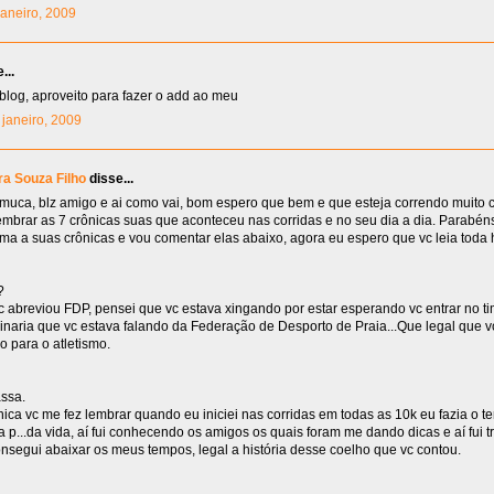
 janeiro, 2009
...
blog, aproveito para fazer o add ao meu
5 janeiro, 2009
ra Souza Filho
disse...
uca, blz amigo e ai como vai, bom espero que bem e que esteja correndo muito
embrar as 7 crônicas suas que aconteceu nas corridas e no seu dia a dia. Parabéns
ma a suas crônicas e vou comentar elas abaixo, agora eu espero que vc leia toda h
?
 abreviou FDP, pensei que vc estava xingando por estar esperando vc entrar no ti
inaria que vc estava falando da Federação de Desporto de Praia...Que legal que 
io para o atletismo.
ssa.
nica vc me fez lembrar quando eu iniciei nas corridas em todas as 10k eu fazia o 
a p...da vida, aí fui conhecendo os amigos os quais foram me dando dicas e aí fui 
onsegui abaixar os meus tempos, legal a história desse coelho que vc contou.