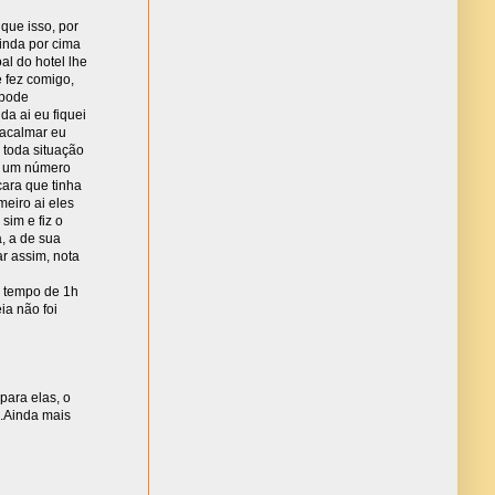
 que isso, por
inda por cima
al do hotel lhe
 fez comigo,
 pode
da ai eu fiquei
e acalmar eu
 toda situação
om um número
ara que tinha
eiro ai eles
im e fiz o
a, a de sua
r assim, nota
o tempo de 1h
ia não foi
para elas, o
..Ainda mais