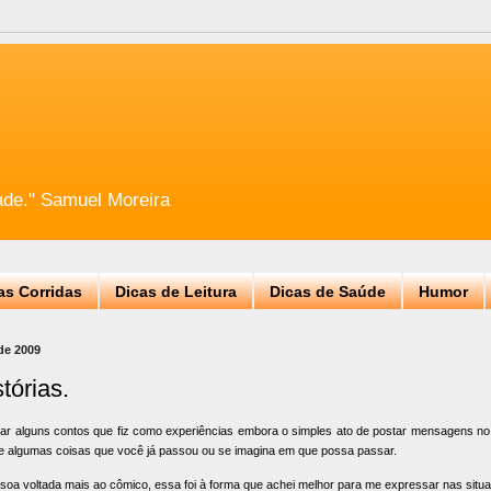
ade." Samuel Moreira
as Corridas
Dicas de Leitura
Dicas de Saúde
Humor
 de 2009
tórias.
ar alguns contos que fiz como experiências embora o simples ato de postar mensagens no 
e algumas coisas que você já passou ou se imagina em que possa passar.
oa voltada mais ao cômico, essa foi à forma que achei melhor para me expressar nas situ