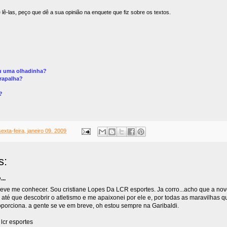
lê-las, peço que dê a sua opinião na enquete que fiz sobre os textos.
u uma olhadinha?
trapalha?
?
sexta-feira, janeiro 09, 2009
s:
..
deve me conhecer. Sou cristiane Lopes Da LCR esportes. Ja corro...acho que a nov
 até que descobrir o atletismo e me apaixonei por ele e, por todas as maravilhas q
oporciona. a gente se ve em breve, oh estou sempre na Garibaldi.
 lcr esportes