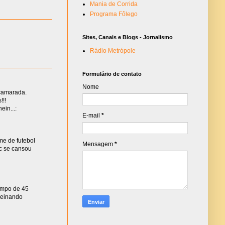
Mania de Corrida
Programa Fôlego
Sites, Canais e Blogs - Jornalismo
Rádio Metrópole
Formulário de contato
Nome
 camarada.
!!!
ein...:
E-mail
*
me de futebol
Mensagem
*
vc se cansou
tempo de 45
treinando