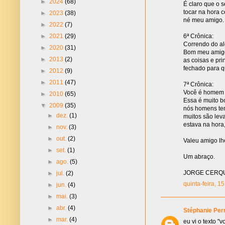
►
2024
(68)
É claro que o 
tocar na hora 
►
2023
(38)
né meu amigo.
►
2022
(7)
6ª Crônica:
►
2021
(29)
Correndo do a
►
2020
(31)
Bom meu amigo 
►
2013
(2)
as coisas e pri
fechado para q
►
2012
(9)
►
2011
(47)
7ª Crônica:
Você é homem 
►
2010
(65)
Essa é muito b
▼
2009
(35)
nós homens tem
►
dez.
(1)
muitos são lev
estava na hora
►
nov.
(3)
►
out.
(2)
Valeu amigo lh
►
set.
(1)
Um abraço.
►
ago.
(5)
JORGE CERQ
►
jul.
(2)
quinta-feira, 1
►
jun.
(4)
►
mai.
(3)
►
abr.
(4)
Stéphanie Per
►
mar.
(4)
eu vi o texto 