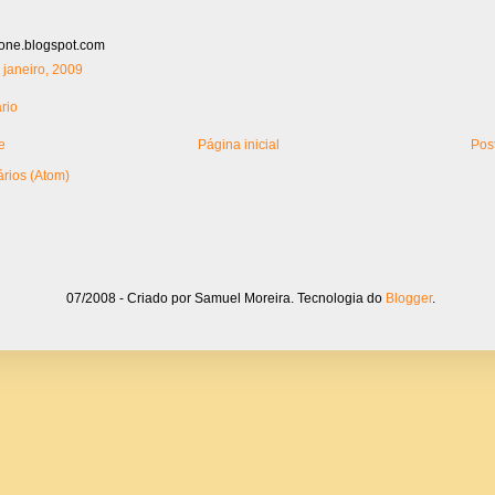
rrone.blogspot.com
8 janeiro, 2009
rio
e
Página inicial
Pos
rios (Atom)
07/2008 - Criado por Samuel Moreira. Tecnologia do
Blogger
.