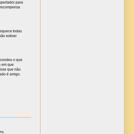
spertador para
a recompensa
esquece todas
não estiver
scondeu o que
a em que
disse que não
çado é amigo.
ns.