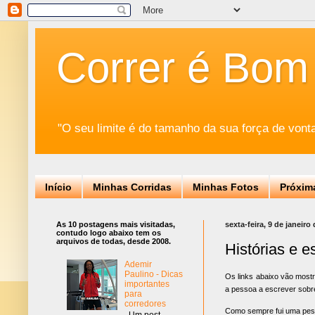
Correr é Bom
"O seu limite é do tamanho da sua força de vont
Início
Minhas Corridas
Minhas Fotos
Próxim
As 10 postagens mais visitadas,
sexta-feira, 9 de janeiro
contudo logo abaixo tem os
arquivos de todas, desde 2008.
Histórias e es
Ademir
Paulino - Dicas
Os links abaixo vão mostr
importantes
a pessoa a escrever sobr
para
corredores
Como sempre fui uma pess
Um post