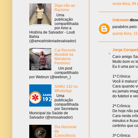
sexta-feira, 09
Diga não ao
Racismo
Uma
publicação
Unknown
disse
compartilhada
parabéns pelo 
por Amo a
História de Salvador - Louti
quinta-feira, 1
Bahia
(@amoahistoriadesalvador)
Jorge Cerquei
Cai Recorde
Mundial na
Caro amigo Sam
Maratona -
Muito bom vc l
Feminino
Eu li uma por u
Um post
compartilhado
1ª Crônica:
por Webrun (@webrun_)
Você é maluco
Cara quando vc
SAMU 192 no
WhatsApp
eu jamais imag
Uma
do futebol e ve
publicação
compartilhada
2ª Crônica:
por Secretaria
De hoje não pa
Municipal da Saúde de
Cara nesta crô
Salvador (@smssalvador)
minutos e ficav
certinho que c
Dia Nacional
da
3ª Crônica:
Consciência