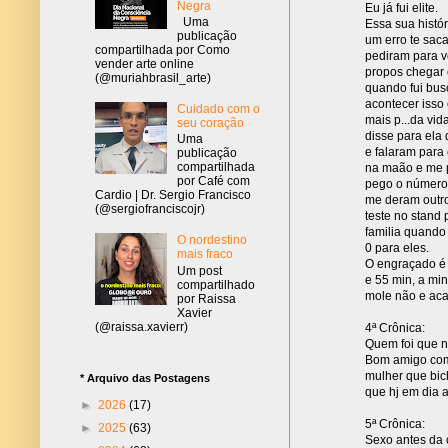
Negra
Eu já fui elite.
Uma
Essa sua histór
publicação
um erro te sac
compartilhada por Como
pediram para vc
vender arte online
propos chegar 
(@muriahbrasil_arte)
quando fui bus
acontecer isso 
Cuidado com o
mais p...da vid
seu coração
disse para ela
Uma
e falaram para
publicação
compartilhada
na maão e me p
por Café com
pego o número 
Cardio | Dr. Sergio Francisco
me deram outro
(@sergiofranciscojr)
teste no stand 
familia quando
O nordestino
0 para eles.
mais fraco
O engraçado é 
Um post
e 55 min, a mi
compartilhado
mole não e aca
por Raissa
Xavier
(@raissa.xavierr)
4ª Crônica:
Quem foi que 
Bom amigo com 
mulher que bic
* Arquivo das Postagens
que hj em dia 
►
2026
(17)
5ª Crônica:
►
2025
(63)
Sexo antes da 