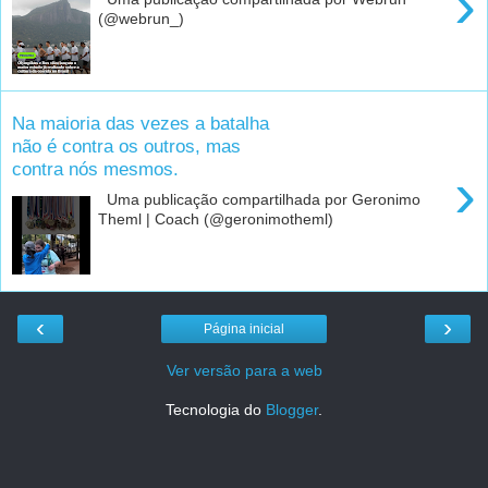
›
(@webrun_)
Na maioria das vezes a batalha
não é contra os outros, mas
contra nós mesmos.
›
Uma publicação compartilhada por Geronimo
Theml | Coach (@geronimotheml)
‹
›
Página inicial
Ver versão para a web
Tecnologia do
Blogger
.