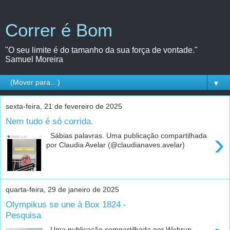
Correr é Bom
"O seu limite é do tamanho da sua força de vontade."
Samuel Moreira
▼
sexta-feira, 21 de fevereiro de 2025
Nem tudo é só corrida.
›
Sábias palavras. Uma publicação compartilhada
por Claudia Avelar (@claudianaves.avelar)
quarta-feira, 29 de janeiro de 2025
Olympikus se une à Box 1824 -
Pesquisa
Uma publicação compartilhada por Webrun