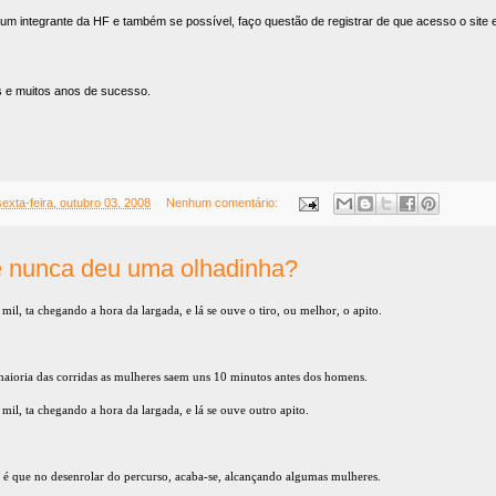
um integrante da HF e também se possível, faço questão de registrar de que acesso o site e
s e muitos anos de sucesso.
sexta-feira, outubro 03, 2008
Nenhum comentário:
e nunca deu uma olhadinha?
mil, ta chegando a hora da largada, e lá se ouve o tiro, ou melhor, o apito.
maioria das corridas as mulheres saem uns 10 minutos antes dos homens.
 mil, ta chegando a hora da largada, e lá se ouve outro apito.
, é que no desenrolar do percurso, acaba-se, alcançando algumas mulheres.