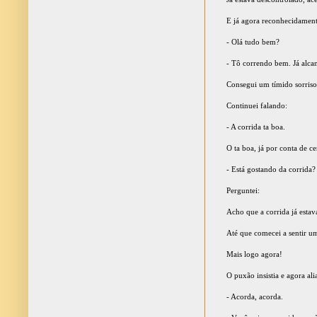
E já agora reconhecidamente
- Olá tudo bem?
- Tô correndo bem. Já alcanc
Consegui um tímido sorriso
Continuei falando:
- A corrida ta boa.
O ta boa, já por conta de ce
- Está gostando da corrida?
Perguntei:
Acho que a corrida já esta
Até que comecei a sentir u
Mais logo agora!
O puxão insistia e agora a
- Acorda, acorda.