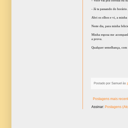
- Você vai pra corrida ou n
- Já ta passando do horário.
Abri os olhos e vi, a minha
Neste dia, para minha feli
Minha esposa me acompanha 
a prova.
Qualquer semelhança, com c
Postado por
Samuel
às
Postagens mais recen
Assinar:
Postagens (At