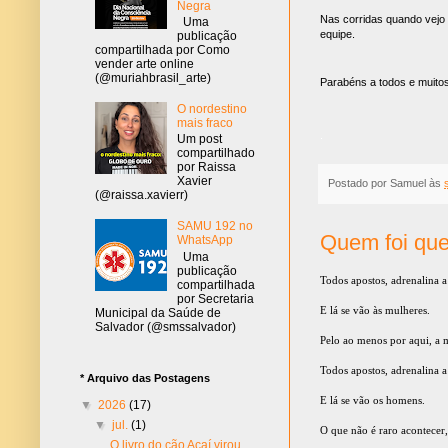
Negra
Nas corridas quando vejo 
Uma
equipe.
publicação
compartilhada por Como
vender arte online
(@muriahbrasil_arte)
Parabéns a todos e muito
O nordestino
mais fraco
.
Um post
compartilhado
por Raissa
Xavier
Postado por
Samuel
às
(@raissa.xavierr)
SAMU 192 no
Quem foi qu
WhatsApp
Uma
publicação
Todos apostos, adrenalina a 
compartilhada
por Secretaria
E lá se vão às mulheres.
Municipal da Saúde de
Salvador (@smssalvador)
Pelo ao menos por aqui, a 
Todos apostos, adrenalina a
* Arquivo das Postagens
E lá se vão os homens.
▼
2026
(17)
▼
jul.
(1)
O que não é raro acontecer
O livro do cão Açaí virou