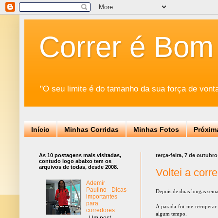
Correr é Bom
"O seu limite é do tamanho da sua força de vont
Início
Minhas Corridas
Minhas Fotos
Próxim
As 10 postagens mais visitadas,
terça-feira, 7 de outubr
contudo logo abaixo tem os
arquivos de todas, desde 2008.
Voltei a corre
Ademir
Paulino - Dicas
Depois de duas longas seman
importantes
para
A parada foi me recuperar
corredores
algum tempo.
Um post