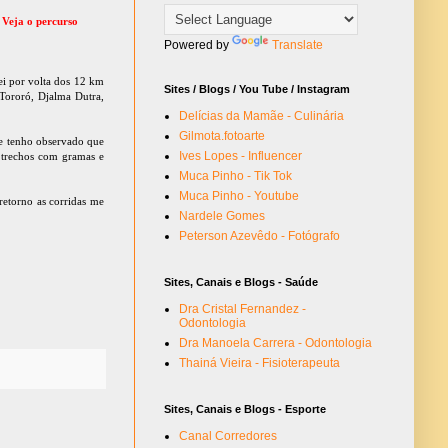
.
Veja o percurso
Powered by
Translate
ei por volta dos 12 km
Sites / Blogs / You Tube / Instagram
 Tororó, Djalma Dutra,
Delícias da Mamãe - Culinária
Gilmota.fotoarte
de tenho observado que
Ives Lopes - Influencer
, trechos com gramas e
Muca Pinho - Tik Tok
Muca Pinho - Youtube
etorno as corridas me
Nardele Gomes
.
Peterson Azevêdo - Fotógrafo
Sites, Canais e Blogs - Saúde
Dra Cristal Fernandez -
Odontologia
Dra Manoela Carrera - Odontologia
Thainá Vieira - Fisioterapeuta
Sites, Canais e Blogs - Esporte
Canal Corredores