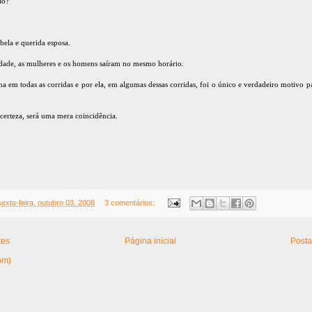
ão?
 bela e querida esposa.
cidade, as mulheres e os homens saíram no mesmo horário.
em todas as corridas e por ela, em algumas dessas corridas, foi o único e verdadeiro motivo p
erteza, será uma mera coincidência.
sexta-feira, outubro 03, 2008
3 comentários:
tes
Página inicial
Posta
om)