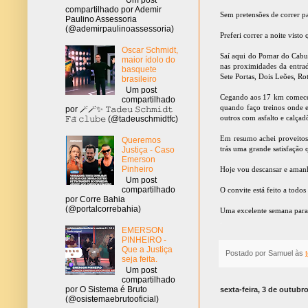
compartilhado por Ademir
Sem pretensões de correr 
Paulino Assessoria
(@ademirpaulinoassessoria)
Preferi correr a noite vist
Oscar Schmidt,
Saí aqui do Pomar do Cabul
maior ídolo do
nas proximidades da entra
basquete
Sete Portas, Dois Leões, Ro
brasileiro
Um post
Cegando aos 17 km comecei
compartilhado
quando faço treinos onde e
por 🪄🪄✨ 𝚃𝚊𝚍𝚎𝚞 𝚂𝚌𝚑𝚖𝚒𝚍𝚝
outros com asfalto e calçad
𝙵𝚊̃ 𝚌𝚕𝚞𝚋𝚎 (@tadeuschmidtfc)
Em resumo achei proveitos
Queremos
trás uma grande satisfação 
Justiça - Caso
Emerson
Pinheiro
Hoje vou descansar e amanh
Um post
compartilhado
O convite está feito a tod
por Corre Bahia
(@portalcorrebahia)
Uma excelente semana para
.
EMERSON
PINHEIRO -
Que a Justiça
Postado por
Samuel
às
seja feita.
Um post
compartilhado
por O Sistema é Bruto
sexta-feira, 3 de outubr
(@osistemaebrutooficial)