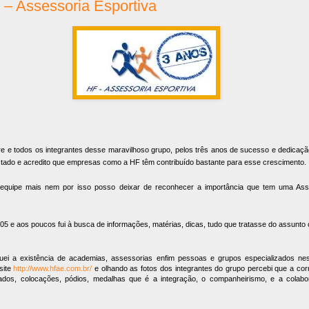
– Assessoria Esportiva
e e todos os integrantes desse maravilhoso grupo, pelos três anos de sucesso e dedicaç
tado e acredito que empresas como a HF têm contribuído bastante para esse crescimento.
 equipe mais nem por isso posso deixar de reconhecer a importância que tem uma Ass
005 e aos poucos fui à busca de informações, matérias, dicas, tudo que tratasse do assunto 
uei a existência de academias, assessorias enfim pessoas e grupos especializados nes
 site
http://www.hfae.com.br/
e olhando as fotos dos integrantes do grupo percebi que a corr
ados, colocações, pódios, medalhas que é a integração, o companheirismo, e a colab