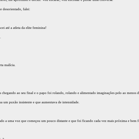
 desorientado, falei:
ei até a atleta da elite feminina!
.
rta malícia.
va chegando ao seu final e o papo foi rolando, rolando e alimentado imaginações pelo ao menos d
ma um puxão insistente e que aumentava de intensidade.
liado a uma voz que começou um pouco distante e que foi ficando cada vez mais próxima e bem f