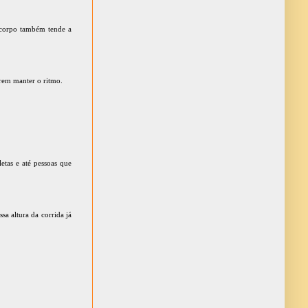
o corpo também tende a
irem manter o ritmo.
etas e até pessoas que
sa altura da corrida já