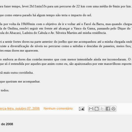
para fazer tempo, levei 2h11min53s para um percurso de 22 km com uma média de 6min por km
o que como estava parado há algum tempo não teria o impacto do sol.
a por volta da 19h00min com o objetivo de ir e voltar até o Farol da Barra, mas quando chegu
da de Ondina, resolvi seguir em frente até alcançar a Vasco da Gama, passando pelo Dique do
tula do Abacaxi, Ladeira do Cabula e Av. Silveira Martins até minha residência.
 a sentir fortes dores na parte anterior do joelho que me acompanhou até a minha chegada on
xiste a diversificação de níveis no percurso como a subidas e descidas de passeios, meios fios
ões essas dores me aparecem.
o embora as dores das costelas mesmo que com menor intensidade ainda me incomodaram. O r
que só é entendida por aqueles que assim como eu, são apaixonados por este maravilhoso esporte
ã mais outra corridinha.
os que queiram me acompanhar.
 todos.
terça-feira, outubro 07, 2008
Nenhum comentário:
o de 2008