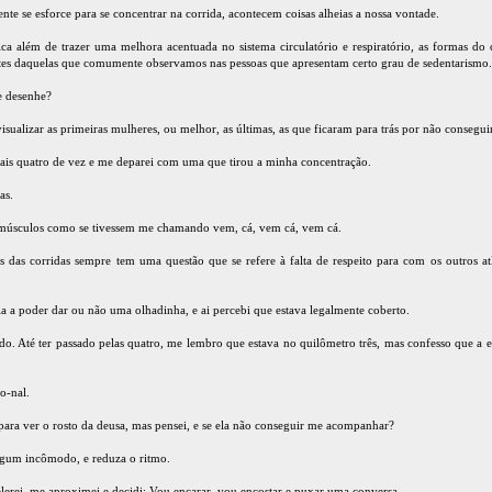
ente se esforce para se concentrar na corrida, acontecem coisas alheias a nossa vontade.
sica além de trazer uma melhora acentuada no sistema circulatório e respiratório, as formas d
ntes daquelas que comumente observamos nas pessoas que apresentam certo grau de sedentarismo.
e desenhe?
ualizar as primeiras mulheres, ou melhor, as últimas, as que ficaram para trás por não consegu
ais quatro de vez e me deparei com uma que tirou a minha concentração.
as.
e músculos como se tivessem me chamando vem, cá, vem cá, vem cá.
 das corridas sempre tem uma questão que se refere à falta de respeito para com os outros atl
a a poder dar ou não uma olhadinha, e ai percebi que estava legalmente coberto.
o. Até ter passado pelas quatro, me lembro que estava no quilômetro três, mas confesso que a es
o-nal.
para ver o rosto da deusa, mas pensei, e se ela não conseguir me acompanhar?
lgum incômodo, e reduza o ritmo.
elerei, me aproximei e decidi: Vou encarar, vou encostar e puxar uma conversa.