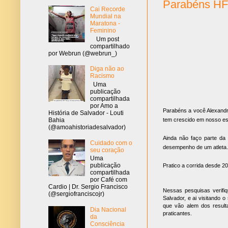
Parabéns HF 
Cai Recorde
Mundial na
Maratona -
Feminino
Um post
compartilhado
por Webrun (@webrun_)
Diga não ao
Racismo
Uma
publicação
compartilhada
por Amo a
Parabéns a você Alexandr
História de Salvador - Louti
Bahia
tem crescido em nosso es
(@amoahistoriadesalvador)
Ainda não faço parte da
Cuidado com o
desempenho de um atleta.
seu coração
Uma
publicação
Pratico a corrida desde 2
compartilhada
por Café com
Cardio | Dr. Sergio Francisco
Nessas pesquisas verifiq
(@sergiofranciscojr)
Salvador, e ai visitando o
que vão alem dos result
Dia Nacional
praticantes.
da
Consciência