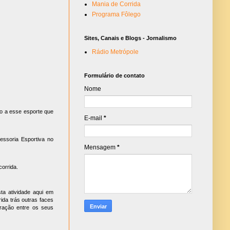
Mania de Corrida
Programa Fôlego
Sites, Canais e Blogs - Jornalismo
Rádio Metrópole
Formulário de contato
Nome
ão a esse esporte que
E-mail
*
essoria Esportiva no
Mensagem
*
corrida.
ta atividade aqui em
ida trás outras faces
oração entre os seus