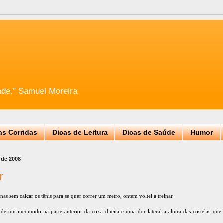
ade." Samuel Moreira
as Corridas
Dicas de Leitura
Dicas de Saúde
Humor
o de 2008
r
as sem calçar os tênis para se quer correr um metro, ontem voltei a treinar.
 de um incomodo na parte anterior da coxa direita e uma dor lateral a altura das costelas q