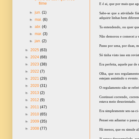
filme
E é ai, que por mais que ag
►
jun.
(1)
Sabe-se que a atividade fí
adquirir linhas bem difere
►
mai.
(6)
►
abr.
(4)
Ta entendendo, ou quer qu
►
mar.
(3)
Não demorou e comecei a vis
►
jan.
(2)
Passo por uma, por duas, m
►
2025
(63)
Só tinha visto isso em revist
►
2024
(68)
►
2023
(38)
Era perfeita, aquele par d
►
2022
(7)
Olha, que nos regulamentos
estejam assistindo o evento.
►
2021
(29)
►
2020
(31)
O regulamento não se referi
►
2013
(2)
Continuei correndo, corrend
►
2012
(9)
estava meio desorientado.
►
2011
(47)
Era simplesmente sen-sa-ci-
►
2010
(65)
Pensei em adiantar o passo 
►
2009
(35)
►
2008
(77)
Há menos, que eu simule a
Já estava descontrolado, ac